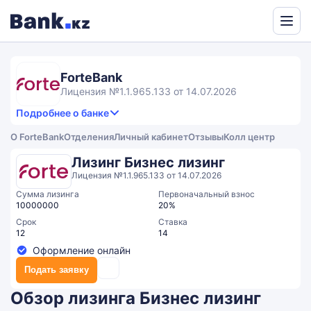
Powered
by
Translate
ForteBank
Лицензия №1.1.965.133 от 14.07.2026
Подробнее о банке
3,4
3.8
Продукты и услуги
3.4
О ForteBank
Отделения
Личный кабинет
Отзывы
Колл центр
rating
2.9
Сервис
Общий рейтинг
Лизинг Бизнес лизинг
Лицензия №1.1.965.133 от 14.07.2026
Сумма лизинга
Первоначальный взнос
10000000
20%
Срок
Ставка
12
14
Оформление онлайн
Подать заявку
Обзор лизинга Бизнес лизинг