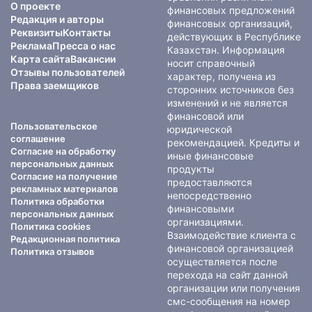
О проекте
финансовых предложений
Редакция и авторы
финансовых организаций,
Реквизиты
Контакты
действующих в Республике
Реклама
Пресса о нас
Казахстан. Информация
Карта сайта
Вакансии
носит справочный
Отзывы пользователей
характер, получена из
Права заемщиков
сторонних источников без
изменений и не является
финансовой или
Пользовательское
юридической
соглашение
рекомендацией. Кредиты и
Согласие на обработку
иные финансовые
персональных данных
продукты
Согласие на получение
предоставляются
рекламных материалов
непосредственно
Политика обработки
финансовыми
персональных данных
организациями.
Политика cookies
Взаимодействие клиента с
Редакционная политика
финансовой организацией
Политика отзывов
осуществляется после
перехода на сайт данной
организации или получения
смс-сообщения на номер