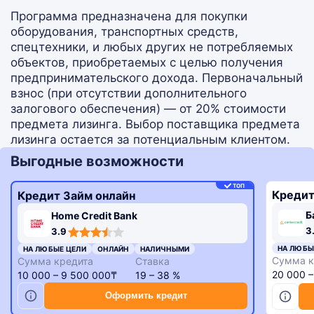
Программа предназначена для покупки
оборудования, транспортных средств,
спецтехники, и любых других не потребляемых
объектов, приобретаемых с целью получения
предпринимательского дохода. Первоначальный
взнос (при отсутствии дополнительного
залогового обеспечения) — от 20% стоимости
предмета лизинга. Выбор поставщика предмета
лизинга остается за потенциальным клиентом.
Выгодные возможности
ТОП
Кредит
Кредит Займ онлайн
Б
Home Credit Bank
3,3
3,9
3
3.9
rating
rating
НА ЛЮБЫ
НА ЛЮБЫЕ ЦЕЛИ
ОНЛАЙН
НАЛИЧНЫМИ
Сумма к
Сумма кредита
Ставка
20 000 
10 000 – 9 500 000₸
19 – 38 %
Оформить кредит