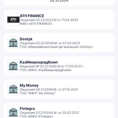
02.10.2024
ATH FINANCE
Лицензия 02.23.0012.М от 11.04.2023
МФО «ATH FINANCE»
Dostyk
Лицензия 02.22.0009.М. от 07.04.2023
ТОО «Микрофинансовая организация «Dostyk»
КазМикрокредКомп
Лицензия № 02.21.0082.М от 17.05.2021 г.
ТОО «МФО «КазМикрокредКомп»
My Money
Лицензия 06.21.0006.М. от 07.10.2021
ТОО "МФО" My Money"
Fintegra
Лицензия 02.21.0044.M. от 25.03.2021
ТОО «МФО «Fintegra»