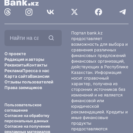
Найти
Портал bank.kz
на
предоставляет
сайте:
возможность для выбора и
сравнения различных
О проекте
финансовых предложений
Редакция и авторы
финансовых организаций,
Реквизиты
Контакты
действующих в Республике
Реклама
Пресса о нас
Казахстан. Информация
Карта сайта
Вакансии
носит справочный
Отзывы пользователей
характер, получена из
Права заемщиков
сторонних источников без
изменений и не является
финансовой или
Пользовательское
юридической
соглашение
рекомендацией. Кредиты и
Согласие на обработку
иные финансовые
персональных данных
продукты
Согласие на получение
предоставляются
рекламных материалов