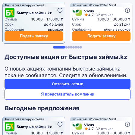
Без залога и поручителей
Розыгрыш iPhone 17 Pro Max!
Vivus
Быстрые займы.kz
4.7
32 отзыва
Сумма
10000 - 178000 ₸
Сумма
10000 - 300000 ₸
Срок
до 45 дней
Срок
до 21 дня
Одобрение
высокое
Одобрение
очень высокое
Подать заявку
Подать заявку
Доступные акции от Быстрые займы.kz
О новых акциях компании Быстрые займы.kz
пока не сообщается. Следите за обновлениями.
Оставить отзыв
Я представитель компании
Выгодные предложения
Без залога и поручителей
Розыгрыш iPhone 17 Pro Max!
Vivus
Быстрые займы.kz
4.7
32 отзыва
Сумма
10000 - 178000 ₸
Сумма
10000 - 300000 ₸