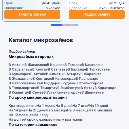
Срок
до 45 дней
Срок
до 21 дня
Одобрение
высокое
Одобрение
очень высокое
Подать заявку
Подать заявку
Каталог микрозаймов
Подбор займов
Микрозаймы в городах
В Астане
В Жанаозене
В Конаеве
В Талгаре
В Каскелене
В Сарыагаше
В Кентау
В Сатпаеве
В Балхаше
В Туркестане
В Кульсарах
В Актобе
В Алматы
В Атырау
В Жаркенте
В Жезказгане
В Костанае
В Кызылорде
В Павлодаре
В Петропавловске
В Риддере
В Рудном
В Степногорске
В Талдыкоргане
В Темиртау
В Экибастузе
В Актау
В Караганде
В Кокшетау
В Семее
В Усть-Каменогорске
В Шымкенте
По сроку микрокредитования
Краткосрочные
На 1 месяц
На 5 дней
На 7 дней
На 10 дней
На 14 дней
На 21 день
На 2 месяца
На 3 месяца
На 6 месяцев
На 12 месяцев
На 1 год
На долгий срок с ежемесячным платежом
По категории заемщиков