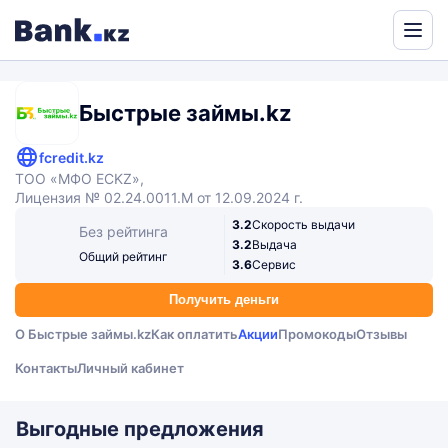
Powered
by
Translate
Быстрые займы.kz
fcredit.kz
ТОО «МФО ECKZ»,
Лицензия № 02.24.0011.М от 12.09.2024 г.
3.2
Скорость выдачи
Без рейтинга
3.2
Выдача
Общий рейтинг
3.6
Сервис
Получить деньги
О Быстрые займы.kz
Как оплатить
Акции
Промокоды
Отзывы
Контакты
Личный кабинет
Выгодные предложения