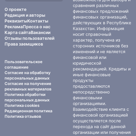
сравнения различных
О проекте
финансовых предложений
Редакция и авторы
финансовых организаций,
Реквизиты
Контакты
действующих в Республике
Реклама
Пресса о нас
Казахстан. Информация
Карта сайта
Вакансии
носит справочный
Отзывы пользователей
характер, получена из
Права заемщиков
сторонних источников без
изменений и не является
финансовой или
Пользовательское
юридической
соглашение
рекомендацией. Кредиты и
Согласие на обработку
иные финансовые
персональных данных
продукты
Согласие на получение
предоставляются
рекламных материалов
непосредственно
Политика обработки
финансовыми
персональных данных
организациями.
Политика cookies
Взаимодействие клиента с
Редакционная политика
финансовой организацией
Политика отзывов
осуществляется после
перехода на сайт данной
организации или получения