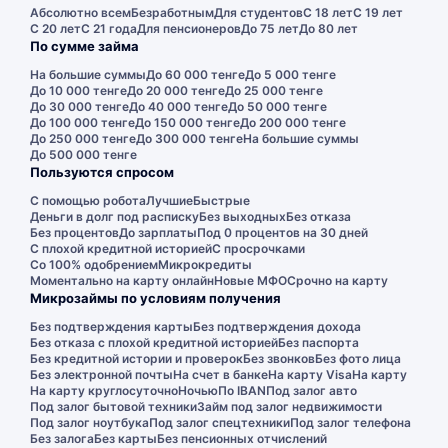
Абсолютно всем
Безработным
Для студентов
С 18 лет
С 19 лет
С 20 лет
С 21 года
Для пенсионеров
До 75 лет
До 80 лет
По сумме займа
На большие суммы
До 60 000 тенге
До 5 000 тенге
До 10 000 тенге
До 20 000 тенге
До 25 000 тенге
До 30 000 тенге
До 40 000 тенге
До 50 000 тенге
До 100 000 тенге
До 150 000 тенге
До 200 000 тенге
До 250 000 тенге
До 300 000 тенге
На большие суммы
До 500 000 тенге
Пользуются спросом
С помощью робота
Лучшие
Быстрые
Деньги в долг под расписку
Без выходных
Без отказа
Без процентов
До зарплаты
Под 0 процентов на 30 дней
С плохой кредитной историей
С просрочками
Со 100% одобрением
Микрокредиты
Моментально на карту онлайн
Новые МФО
Срочно на карту
Микрозаймы по условиям получения
Без подтверждения карты
Без подтверждения дохода
Без отказа с плохой кредитной историей
Без паспорта
Без кредитной истории и проверок
Без звонков
Без фото лица
Без электронной почты
На счет в банке
На карту Visa
На карту
На карту круглосуточно
Ночью
По IBAN
Под залог авто
Под залог бытовой техники
Займ под залог недвижимости
Под залог ноутбука
Под залог спецтехники
Под залог телефона
Без залога
Без карты
Без пенсионных отчислений