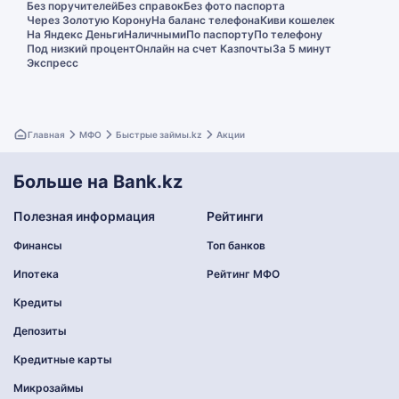
Без поручителей
Без справок
Без фото паспорта
Через Золотую Корону
На баланс телефона
Киви кошелек
На Яндекс Деньги
Наличными
По паспорту
По телефону
Под низкий процент
Онлайн на счет Казпочты
За 5 минут
Экспресс
Главная
МФО
Быстрые займы.kz
Акции
Больше на Bank.kz
Полезная информация
Рейтинги
Финансы
Топ банков
Ипотека
Рейтинг МФО
Кредиты
Депозиты
Кредитные карты
Микрозаймы