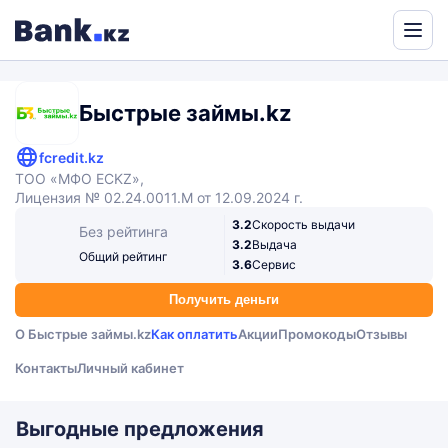
Powered
by
Translate
Быстрые займы.kz
fcredit.kz
ТОО «МФО ECKZ»,
Лицензия № 02.24.0011.М от 12.09.2024 г.
3.2
Скорость выдачи
Без рейтинга
3.2
Выдача
Общий рейтинг
3.6
Сервис
Получить деньги
О Быстрые займы.kz
Как оплатить
Акции
Промокоды
Отзывы
Контакты
Личный кабинет
Выгодные предложения