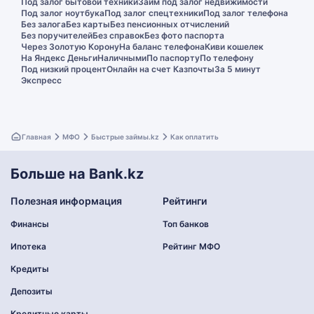
Под залог бытовой техники
Займ под залог недвижимости
Под залог ноутбука
Под залог спецтехники
Под залог телефона
Без залога
Без карты
Без пенсионных отчислений
Без поручителей
Без справок
Без фото паспорта
Через Золотую Корону
На баланс телефона
Киви кошелек
На Яндекс Деньги
Наличными
По паспорту
По телефону
Под низкий процент
Онлайн на счет Казпочты
За 5 минут
Экспресс
Главная
МФО
Быстрые займы.kz
Как оплатить
Больше на Bank.kz
Полезная информация
Рейтинги
Финансы
Топ банков
Ипотека
Рейтинг МФО
Кредиты
Депозиты
Кредитные карты