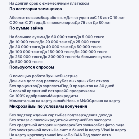
На долгий срок с ежемесячным платежом
По категории заемщиков
Абсолютно всем
Безработным
Для студентов
С 18 лет
С 19 лет
С 20 лет
С 21 года
Для пенсионеров
До 75 лет
До 80 лет
По сумме займа
На большие суммы
До 60 000 тенге
До 5 000 тенге
До 10 000 тенге
До 20 000 тенге
До 25 000 тенге
До 30 000 тенге
До 40 000 тенге
До 50 000 тенге
До 100 000 тенге
До 150 000 тенге
До 200 000 тенге
До 250 000 тенге
До 300 000 тенге
На большие суммы
До 500 000 тенге
Пользуются спросом
С помощью робота
Лучшие
Быстрые
Деньги в долг под расписку
Без выходных
Без отказа
Без процентов
До зарплаты
Под 0 процентов на 30 дней
С плохой кредитной историей
С просрочками
Со 100% одобрением
Микрокредиты
Моментально на карту онлайн
Новые МФО
Срочно на карту
Микрозаймы по условиям получения
Без подтверждения карты
Без подтверждения дохода
Без отказа с плохой кредитной историей
Без паспорта
Без кредитной истории и проверок
Без звонков
Без фото лица
Без электронной почты
На счет в банке
На карту Visa
На карту
На карту круглосуточно
Ночью
По IBAN
Под залог авто