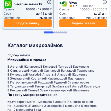
Vivus
Быстрые займы.kz
4.7
32 отзыва
Сумма
10000 - 178000 ₸
Сумма
10000 - 300000 ₸
Срок
до 45 дней
Срок
до 21 дня
Одобрение
высокое
Одобрение
очень высокое
Подать заявку
Подать заявку
Каталог микрозаймов
Подбор займов
Микрозаймы в городах
В Астане
В Жанаозене
В Конаеве
В Талгаре
В Каскелене
В Сарыагаше
В Кентау
В Сатпаеве
В Балхаше
В Туркестане
В Кульсарах
В Актобе
В Алматы
В Атырау
В Жаркенте
В Жезказгане
В Костанае
В Кызылорде
В Павлодаре
В Петропавловске
В Риддере
В Рудном
В Степногорске
В Талдыкоргане
В Темиртау
В Экибастузе
В Актау
В Караганде
В Кокшетау
В Семее
В Усть-Каменогорске
В Шымкенте
По сроку микрокредитования
Краткосрочные
На 1 месяц
На 5 дней
На 7 дней
На 10 дней
На 14 дней
На 21 день
На 2 месяца
На 3 месяца
На 6 месяцев
На 12 месяцев
На 1 год