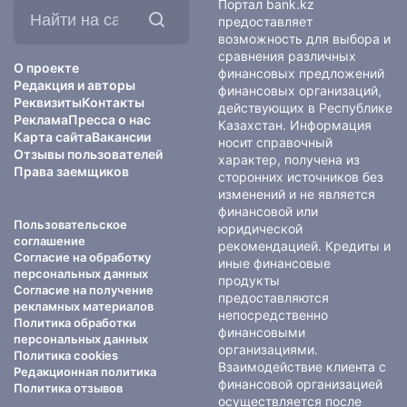
Найти
Портал bank.kz
на
предоставляет
сайте:
возможность для выбора и
сравнения различных
О проекте
финансовых предложений
Редакция и авторы
финансовых организаций,
Реквизиты
Контакты
действующих в Республике
Реклама
Пресса о нас
Казахстан. Информация
Карта сайта
Вакансии
носит справочный
Отзывы пользователей
характер, получена из
Права заемщиков
сторонних источников без
изменений и не является
финансовой или
Пользовательское
юридической
соглашение
рекомендацией. Кредиты и
Согласие на обработку
иные финансовые
персональных данных
продукты
Согласие на получение
предоставляются
рекламных материалов
непосредственно
Политика обработки
финансовыми
персональных данных
организациями.
Политика cookies
Взаимодействие клиента с
Редакционная политика
финансовой организацией
Политика отзывов
осуществляется после