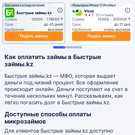
Без залога и поручителей
Розыгрыш iPhone 17 Pro Max!
Vivus
Быстрые займы.kz
4.7
32 отзыва
Сумма
10000 - 178000 ₸
Сумма
10000 - 300000 ₸
Срок
до 45 дней
Срок
до 21 дня
Одобрение
высокое
Одобрение
очень высокое
Подать заявку
Подать заявку
Как оплатить займы в Быстрые
займы.kz
Быстрые займы.kz — МФО, которая выдает
деньги под низкий процент. Все оформление
происходит онлайн. Деньги поступают на счет в
течение нескольких минут. Рассказываем, как
легко погасить долг в Быстрые займы.kz.
Доступные способы оплаты
микрозаймов
Для клиентов Быстрые займы.kz доступно