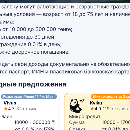
 заявку могут работающие и безработные граждан
ьные условия — возраст от 18 до 75 лет и наличи
займа:
 от 10 000 до 300 000 тенге;
погашения до 30 дней;
граждение 0.01% в день;
жно досрочное погашение.
дать свои доходы документально не обязательно
тся паспорт, ИИН и пластиковая банковская карта 
дные предложения
Розыгрыш iPhone 17 Pro Max!
Микрокредит за 3 м
Vivus
Kviku
4.7
32 отзыва
4.9
119 отзывов
нлайн
Микрокредит
10000 - 300000 ₸
Сумма
10000 - 170
от 0,01% до 179%
Ставка
от 0,01% до