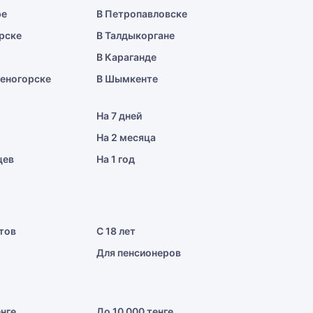
ре
В Петропавловске
рске
В Талдыкоргане
В Караганде
меногорске
В Шымкенте
На 7 дней
На 2 месяца
цев
На 1 год
тов
С 18 лет
Для пенсионеров
енге
До 10 000 тенге