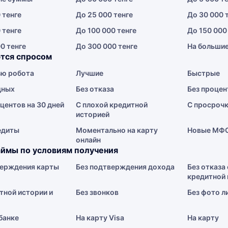
 тенге
До 25 000 тенге
До 30 000 
 тенге
До 100 000 тенге
До 150 000
0 тенге
До 300 000 тенге
На больши
тся спросом
ю робота
Лучшие
Быстрые
дных
Без отказа
Без процен
центов на 30 дней
С плохой кредитной
С просроч
историей
едиты
Моментально на карту
Новые МФ
онлайн
ймы по условиям получения
верждения карты
Без подтверждения дохода
Без отказа 
кредитной 
тной истории и
Без звонков
Без фото л
 банке
На карту Visa
На карту