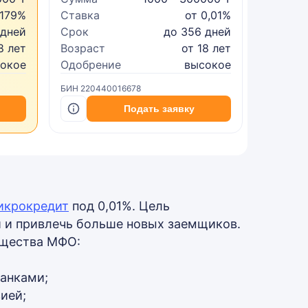
 179%
Ставка
от 0,01%
Ставка
 дней
Срок
до 356 дней
Срок
8 лет
Возраст
от 18 лет
Возрас
сокое
Одобрение
высокое
Одобре
БИН 220440016678
БИН 2402
Подать заявку
икрокредит
под 0,01%. Цель
 и привлечь больше новых заемщиков.
ущества МФО:
анками;
ией;