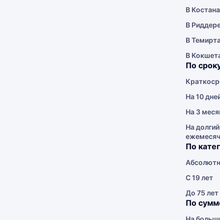
В Костан
В Риддер
В Темирт
В Кокшет
По срок
Краткоср
На 10 дне
На 3 меся
На долгий
ежемеся
По кате
Абсолютн
С 19 лет
До 75 лет
По сумм
На больш