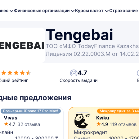
знес
Финансовые организации
Курсы валют
Страхование
Tengebai
ТОО «МФО TodayFinance Kazakhs
Лицензия 02.22.0003.М от 14.02.2
4.7
7
бщий рейтинг
Скорость выдачи
дные предложения
Розыгрыш iPhone 17 Pro Max!
Микрокредит за 3 м
Vivus
Kviku
4.7
32 отзыва
4.9
119 отзывов
нлайн
Микрокредит
10000 - 300000 ₸
Сумма
10000 - 170