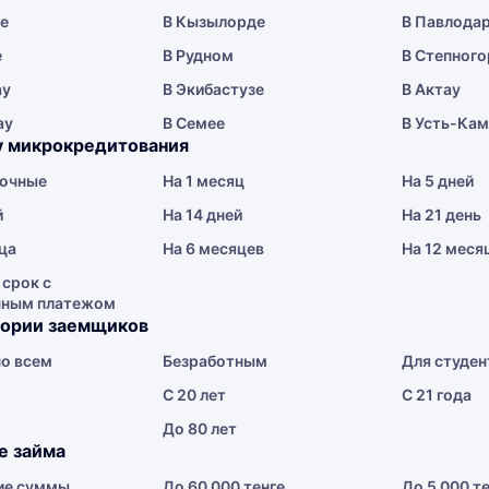
ае
В Кызылорде
В Павлода
е
В Рудном
В Степного
ау
В Экибастузе
В Актау
ау
В Семее
В Усть-Ка
у микрокредитования
очные
На 1 месяц
На 5 дней
й
На 14 дней
На 21 день
ца
На 6 месяцев
На 12 меся
 срок с
чным платежом
гории заемщиков
о всем
Безработным
Для студен
С 20 лет
С 21 года
До 80 лет
е займа
ие суммы
До 60 000 тенге
До 5 000 т