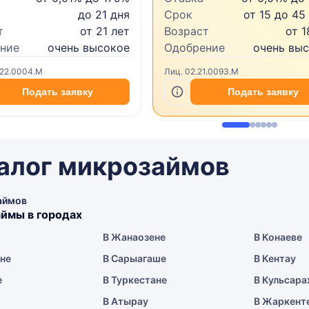
до 21 дня
Срок
от 15 до 45
т
от 21 лет
Возраст
от 1
ние
очень высокое
Одобрение
очень вы
.22.0004.M
Лиц. 02.21.0093.M
Подать заявку
Подать заявку
алог микрозаймов
аймов
ймы в городах
В Жанаозене
В Конаеве
ене
В Сарыагаше
В Кентау
е
В Туркестане
В Кульсара
В Атырау
В Жаркент