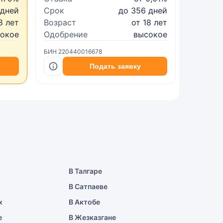
 дней
Срок
до 356 дней
Срок
8 лет
Возраст
от 18 лет
Возрас
сокое
Одобрение
высокое
Одобре
БИН 220440016678
БИН 2402
Подать заявку
В Талгаре
В Сатпаеве
х
В Актобе
е
В Жезказгане