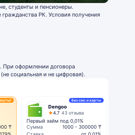
е, студенты и пенсионеры.
е гражданства РК. Условия получения
. При оформлении договора
(не социальная и не цифровая).
инуты!
Без смс и карты
Dengoo
4.7
43 отзыва
Первый займ под 0,01%
Микрок
000 ₸
Сумма
1000 - 300000 ₸
Сумма
 179%
Ставка
от 0,01%
Ставка