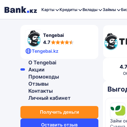
Карты
Кредиты
Вклады
Займы
Би
Tengebai
4,7
4.7
rating
Tengebai.kz
О Tengebai
4,7
4.
Акции
rating
О
Промокоды
Отзывы
Выго
Контакты
Личный кабинет
Получить деньги
Займ о
Оставить отзыв
Сумма