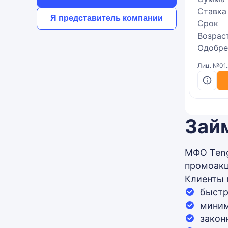
Ставка
Я представитель компании
Срок
Возрас
Одобре
Лиц. №01
Зай
МФО Teng
промоакц
Клиенты 
быстр
миним
закон