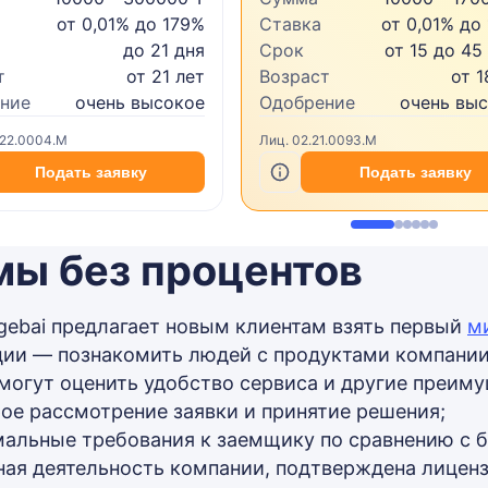
от 0,01% до 179%
Ставка
от 0,01% до
до 21 дня
Срок
от 15 до 45
т
от 21 лет
Возраст
от 1
ние
очень высокое
Одобрение
очень вы
.22.0004.M
Лиц. 02.21.0093.M
Подать заявку
Подать заявку
мы без процентов
ebai предлагает новым клиентам взять первый
м
ии — познакомить людей с продуктами компании
могут оценить удобство сервиса и другие преим
ое рассмотрение заявки и принятие решения;
альные требования к заемщику по сравнению с б
ная деятельность компании, подтверждена лиценз