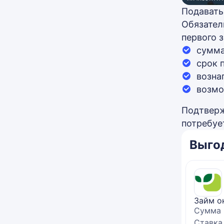
Подавать
Обязател
первого 
сумма
срок 
возна
возмо
Подтверж
потребуе
Выго
Займ о
Сумма
Ставка