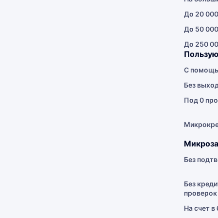
До 20 000
До 50 000
До 250 00
Пользую
С помощь
Без выхо
Под 0 про
Микрокр
Микроза
Без подт
Без креди
проверок
На счет в