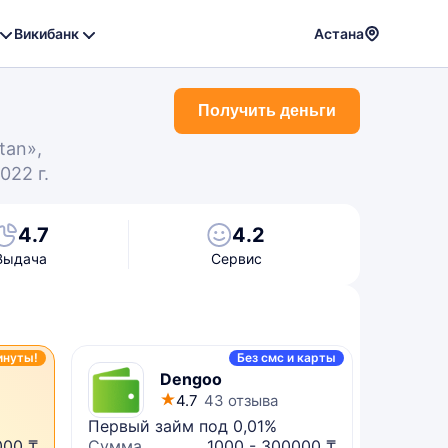
Викибанк
Астана
Powere
by
Получить деньги
Translat
tan»,
022 г.
4.7
4.2
Выдача
Сервис
инуты!
Без смс и карты
Dengoo
4.7
43 отзыва
Первый займ под 0,01%
Микрок
000 ₸
Сумма
1000 - 300000 ₸
Сумма