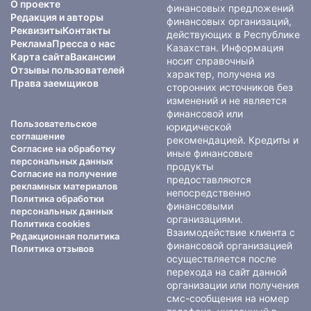
О проекте
финансовых предложений
Редакция и авторы
финансовых организаций,
Реквизиты
Контакты
действующих в Республике
Реклама
Пресса о нас
Казахстан. Информация
Карта сайта
Вакансии
носит справочный
Отзывы пользователей
характер, получена из
Права заемщиков
сторонних источников без
изменений и не является
финансовой или
Пользовательское
юридической
соглашение
рекомендацией. Кредиты и
Согласие на обработку
иные финансовые
персональных данных
продукты
Согласие на получение
предоставляются
рекламных материалов
непосредственно
Политика обработки
финансовыми
персональных данных
организациями.
Политика cookies
Взаимодействие клиента с
Редакционная политика
финансовой организацией
Политика отзывов
осуществляется после
перехода на сайт данной
организации или получения
смс-сообщения на номер