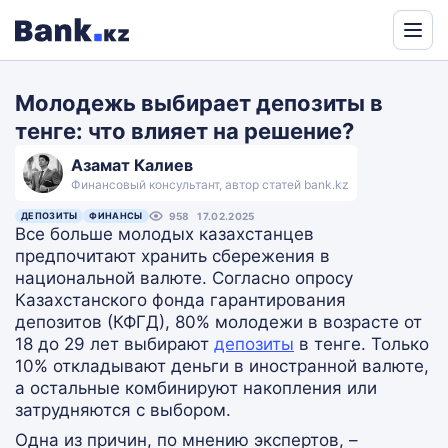
Powered
by
Молодежь выбирает депозиты в
Translate
тенге: что влияет на решение?
Азамат Калиев
Финансовый консультант, автор статей bank.kz
ДЕПОЗИТЫ
ФИНАНСЫ
958
17.02.2025
Все больше молодых казахстанцев
предпочитают хранить сбережения в
национальной валюте. Согласно опросу
Казахстанского фонда гарантирования
депозитов (КФГД), 80% молодежи в возрасте от
18 до 29 лет выбирают
депозиты
в тенге. Только
10% откладывают деньги в иностранной валюте,
а остальные комбинируют накопления или
затрудняются с выбором.
Одна из причин, по мнению экспертов, –