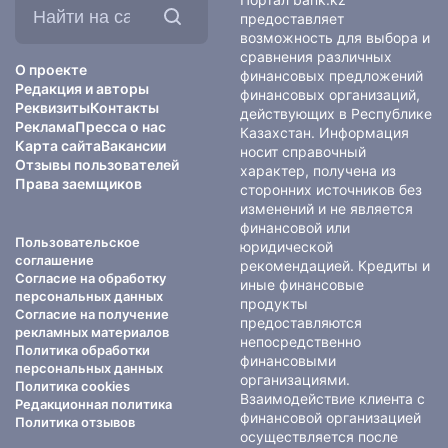
на
предоставляет
сайте:
возможность для выбора и
сравнения различных
О проекте
финансовых предложений
Редакция и авторы
финансовых организаций,
Реквизиты
Контакты
действующих в Республике
Реклама
Пресса о нас
Казахстан. Информация
Карта сайта
Вакансии
носит справочный
Отзывы пользователей
характер, получена из
Права заемщиков
сторонних источников без
изменений и не является
финансовой или
Пользовательское
юридической
соглашение
рекомендацией. Кредиты и
Согласие на обработку
иные финансовые
персональных данных
продукты
Согласие на получение
предоставляются
рекламных материалов
непосредственно
Политика обработки
финансовыми
персональных данных
организациями.
Политика cookies
Взаимодействие клиента с
Редакционная политика
финансовой организацией
Политика отзывов
осуществляется после