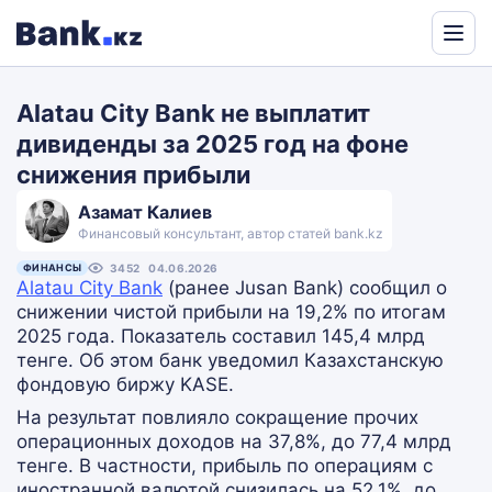
Powered
by
Alatau City Bank не выплатит
Translate
дивиденды за 2025 год на фоне
снижения прибыли
Азамат Калиев
Финансовый консультант, автор статей bank.kz
ФИНАНСЫ
3452
04.06.2026
Alatau City Bank
(ранее Jusan Bank) сообщил о
снижении чистой прибыли на 19,2% по итогам
2025 года. Показатель составил 145,4 млрд
тенге. Об этом банк уведомил Казахстанскую
фондовую биржу KASE.
На результат повлияло сокращение прочих
операционных доходов на 37,8%, до 77,4 млрд
тенге. В частности, прибыль по операциям с
иностранной валютой снизилась на 52,1%, до