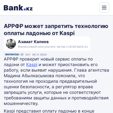
Powered
by
АРРФР может запретить технологию
Translate
оплаты ладонью от Kaspi
Азамат Калиев
Финансовый консультант, автор статей bank.kz
ФИНАНСЫ
441
06.11.2025
АРРФР проверит новый сервис оплаты по
ладони от
Kaspi
и может приостановить его
работу, если выявит нарушения. Глава агентства
Мадина Абылкасымова пояснила, что
технология не проходила предварительной
оценки безопасности, а регулятор вправе
запрещать услуги, которые не соответствуют
требованиям защиты данных и противодействия
мошенничеству.
Kaspi представил оплату ладонью в конце