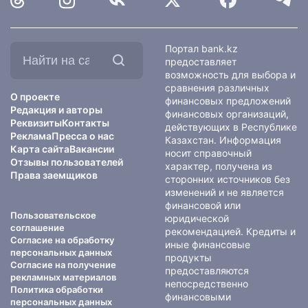
Найти
Портал bank.kz
на
предоставляет
сайте:
возможность для выбора и
сравнения различных
О проекте
финансовых предложений
Редакция и авторы
финансовых организаций,
Реквизиты
Контакты
действующих в Республике
Реклама
Пресса о нас
Казахстан. Информация
Карта сайта
Вакансии
носит справочный
Отзывы пользователей
характер, получена из
Права заемщиков
сторонних источников без
изменений и не является
финансовой или
Пользовательское
юридической
соглашение
рекомендацией. Кредиты и
Согласие на обработку
иные финансовые
персональных данных
продукты
Согласие на получение
предоставляются
рекламных материалов
непосредственно
Политика обработки
финансовыми
персональных данных