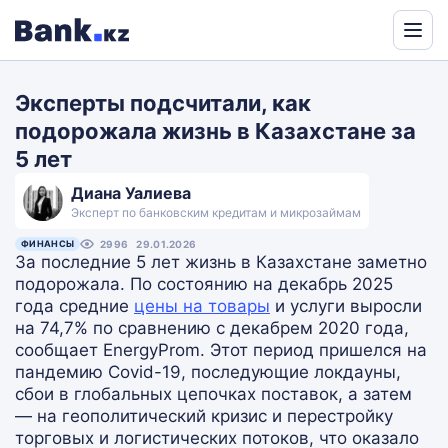
Powered
by
Эксперты подсчитали, как
Translate
подорожала жизнь в Казахстане за
5 лет
Диана Уалиева
Эксперт по банковским кредитам и микрозаймам
ФИНАНСЫ
2996
29.01.2026
За последние 5 лет жизнь в Казахстане заметно
подорожала. По состоянию на декабрь 2025
года средние
цены на товары
и услуги выросли
на 74,7% по сравнению с декабрем 2020 года,
сообщает EnergyProm. Этот период пришелся на
пандемию Covid-19, последующие локдауны,
сбои в глобальных цепочках поставок, а затем
— на геополитический кризис и перестройку
торговых и логистических потоков, что оказало