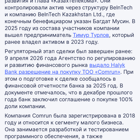
развития и глава «Казахтелекома». Они
контролировали актив через структуру BeInTech
и компанию BeInTech Kazakhstan Ltd., где
конечным бенефициаром указан Багдат Мусин. В
2025 году из состава участников компании
вышел предприниматель
Тимур Турлов
, который
ранее владел активом в 2023 году.
Регуляторный этап сделки был завершен ранее:
9 апреля 2026 года Агентство по регулированию
и развитию финансового рынка
выдало Halyk
Bank разрешение на покупку ТОО «Comrun»
. При
этом о подготовке к сделке сообщалось в
финансовой отчетности банка за 2025 год. В
документе отмечалось, что в декабре прошлого
года банк заключил соглашение о покупке 100%
доли компании.
Компания Comrun была зарегистрирована в 2018
году и относится к сегменту малого бизнеса.
Она занимается разработкой и тестированием
программного обеспечения, а также