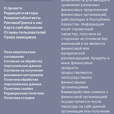
сравнения различных
О проекте
финансовых предложений
Редакция и авторы
финансовых организаций,
Реквизиты
Контакты
действующих в Республике
Реклама
Пресса о нас
Казахстан. Информация
Карта сайта
Вакансии
носит справочный
Отзывы пользователей
характер, получена из
Права заемщиков
сторонних источников без
изменений и не является
финансовой или
Пользовательское
юридической
соглашение
рекомендацией. Кредиты и
Согласие на обработку
иные финансовые
персональных данных
продукты
Согласие на получение
предоставляются
рекламных материалов
непосредственно
Политика обработки
финансовыми
персональных данных
организациями.
Политика cookies
Взаимодействие клиента с
Редакционная политика
финансовой организацией
Политика отзывов
осуществляется после
перехода на сайт данной
организации или получения