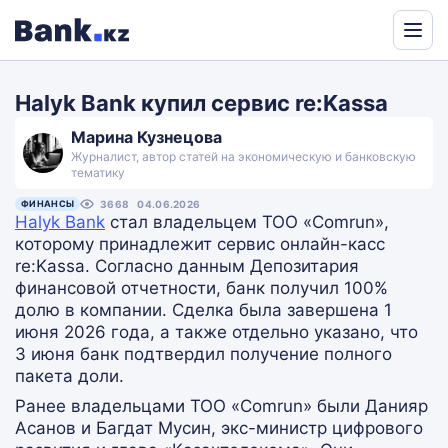
Powered
by
Halyk Bank купил сервис re:Kassa
Translate
Марина Кузнецова
Журналист, автор статей на экономическую и банковскую
тематику
ФИНАНСЫ
3668
04.06.2026
Halyk Bank
стал владельцем ТОО «Comrun»,
которому принадлежит сервис онлайн-касс
re:Kassa. Согласно данным Депозитария
финансовой отчетности, банк получил 100%
долю в компании. Сделка была завершена 1
июня 2026 года, а также отдельно указано, что
3 июня банк подтвердил получение полного
пакета доли.
Ранее владельцами ТОО «Comrun» были Данияр
Асанов и Багдат Мусин, экс-министр цифрового