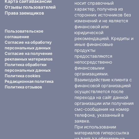
Карта сайта
Вакансии
носит справочный
Отзывы пользователей
характер, получена из
Права заемщиков
сторонних источников без
изменений и не является
финансовой или
Пользовательское
юридической
соглашение
рекомендацией. Кредиты и
Согласие на обработку
иные финансовые
персональных данных
продукты
Согласие на получение
предоставляются
рекламных материалов
непосредственно
Политика обработки
финансовыми
персональных данных
организациями.
Политика cookies
Взаимодействие клиента с
Редакционная политика
финансовой организацией
Политика отзывов
осуществляется после
перехода на сайт данной
организации или получения
смс-сообщения на номер
телефона, указанный в
заявке.
При использовании
материалов гиперссылка
на bank.kz обязательна.