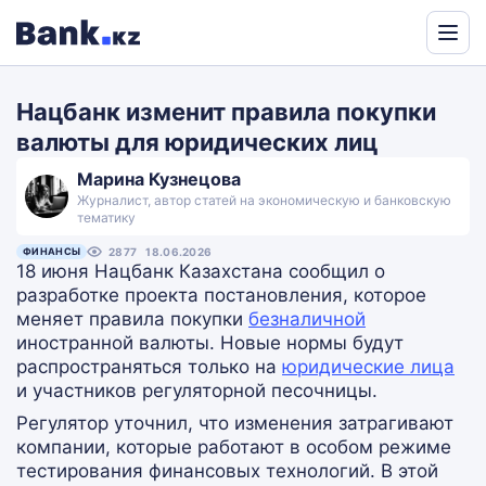
Powered
by
Нацбанк изменит правила покупки
Translate
валюты для юридических лиц
Марина Кузнецова
Журналист, автор статей на экономическую и банковскую
тематику
ФИНАНСЫ
2877
18.06.2026
18 июня Нацбанк Казахстана сообщил о
разработке проекта постановления, которое
меняет правила покупки
безналичной
иностранной валюты. Новые нормы будут
распространяться только на
юридические лица
и участников регуляторной песочницы.
Регулятор уточнил, что изменения затрагивают
компании, которые работают в особом режиме
тестирования финансовых технологий. В этой