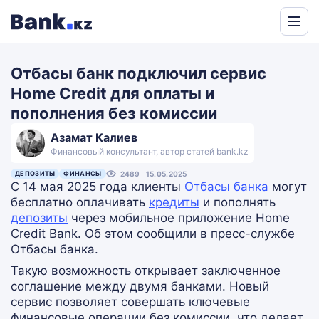
Powered
by
Отбасы банк подключил сервис
Translate
Home Credit для оплаты и
пополнения без комиссии
Азамат Калиев
Финансовый консультант, автор статей bank.kz
ДЕПОЗИТЫ
ФИНАНСЫ
2489
15.05.2025
С 14 мая 2025 года клиенты
Отбасы банка
могут
бесплатно оплачивать
кредиты
и пополнять
депозиты
через мобильное приложение Home
Credit Bank. Об этом сообщили в пресс-службе
Отбасы банка.
Такую возможность открывает заключенное
соглашение между двумя банками. Новый
сервис позволяет совершать ключевые
финансовые операции без комиссии, что делает