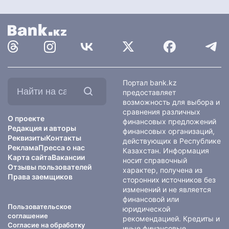
Найти
Портал bank.kz
на
предоставляет
сайте:
возможность для выбора и
сравнения различных
О проекте
финансовых предложений
Редакция и авторы
финансовых организаций,
Реквизиты
Контакты
действующих в Республике
Реклама
Пресса о нас
Казахстан. Информация
Карта сайта
Вакансии
носит справочный
Отзывы пользователей
характер, получена из
Права заемщиков
сторонних источников без
изменений и не является
финансовой или
Пользовательское
юридической
соглашение
рекомендацией. Кредиты и
Согласие на обработку
иные финансовые