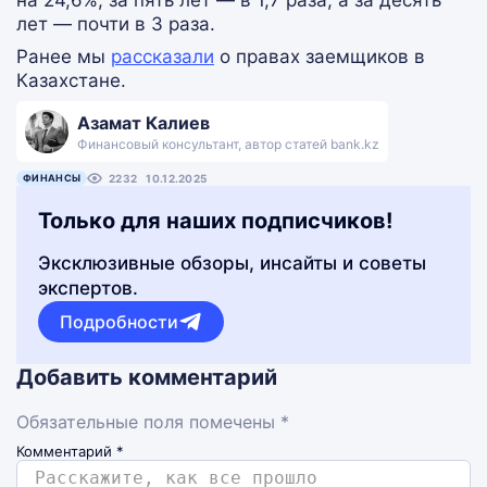
на 24,6%, за пять лет — в 1,7 раза, а за десять
лет — почти в 3 раза.
Ранее мы
рассказали
о правах заемщиков в
Казахстане.
Азамат Калиев
Финансовый консультант, автор статей bank.kz
ФИНАНСЫ
2232
10.12.2025
Только для наших подписчиков!
Эксклюзивные обзоры, инсайты и советы
экспертов.
Подробности
Добавить комментарий
Обязательные поля помечены *
Комментарий
*