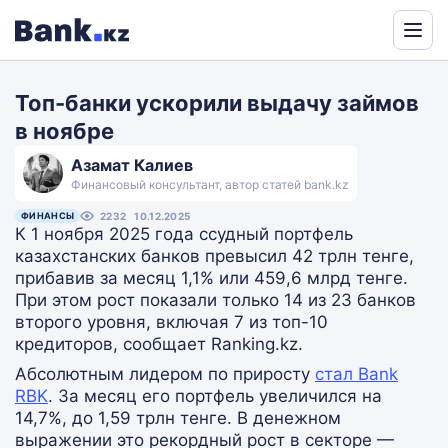
Powered
by
Топ-банки ускорили выдачу займов
Translate
в ноябре
Азамат Калиев
Финансовый консультант, автор статей bank.kz
ФИНАНСЫ
2232
10.12.2025
К 1 ноября 2025 года ссудный портфель
казахстанских банков превысил 42 трлн тенге,
прибавив за месяц 1,1% или 459,6 млрд тенге.
При этом рост показали только 14 из 23 банков
второго уровня, включая 7 из топ-10
кредиторов, сообщает Ranking.kz.
Абсолютным лидером по приросту
стал Bank
RBK
. За месяц его портфель увеличился на
14,7%, до 1,59 трлн тенге. В денежном
выражении это рекордный рост в секторе —