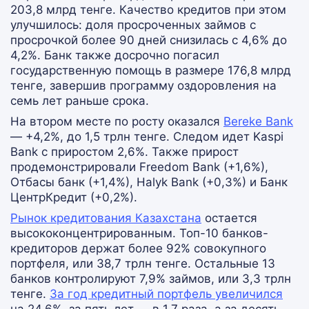
203,8 млрд тенге. Качество кредитов при этом
улучшилось: доля просроченных займов с
просрочкой более 90 дней снизилась с 4,6% до
4,2%. Банк также досрочно погасил
государственную помощь в размере 176,8 млрд
тенге, завершив программу оздоровления на
семь лет раньше срока.
На втором месте по росту оказался
Bereke Bank
— +4,2%, до 1,5 трлн тенге. Следом идет Kaspi
Bank с приростом 2,6%. Также прирост
продемонстрировали Freedom Bank (+1,6%),
Отбасы банк (+1,4%), Halyk Bank (+0,3%) и Банк
ЦентрКредит (+0,2%).
Рынок кредитования Казахстана
остается
высококонцентрированным. Топ-10 банков-
кредиторов держат более 92% совокупного
портфеля, или 38,7 трлн тенге. Остальные 13
банков контролируют 7,9% займов, или 3,3 трлн
тенге.
За год кредитный портфель увеличился