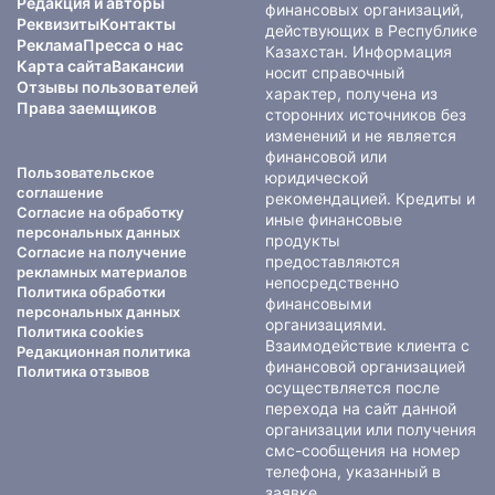
Редакция и авторы
финансовых организаций,
Реквизиты
Контакты
действующих в Республике
Реклама
Пресса о нас
Казахстан. Информация
Карта сайта
Вакансии
носит справочный
Отзывы пользователей
характер, получена из
Права заемщиков
сторонних источников без
изменений и не является
финансовой или
Пользовательское
юридической
соглашение
рекомендацией. Кредиты и
Согласие на обработку
иные финансовые
персональных данных
продукты
Согласие на получение
предоставляются
рекламных материалов
непосредственно
Политика обработки
финансовыми
персональных данных
организациями.
Политика cookies
Взаимодействие клиента с
Редакционная политика
финансовой организацией
Политика отзывов
осуществляется после
перехода на сайт данной
организации или получения
смс-сообщения на номер
телефона, указанный в
заявке.