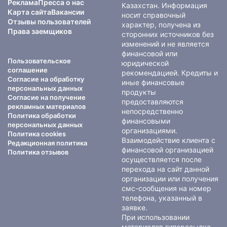
Реклама
Пресса о нас
Казахстан. Информация
Карта сайта
Вакансии
носит справочный
Отзывы пользователей
характер, получена из
Права заемщиков
сторонних источников без
изменений и не является
финансовой или
Пользовательское
юридической
соглашение
рекомендацией. Кредиты и
Согласие на обработку
иные финансовые
персональных данных
продукты
Согласие на получение
предоставляются
рекламных материалов
непосредственно
Политика обработки
финансовыми
персональных данных
организациями.
Политика cookies
Взаимодействие клиента с
Редакционная политика
финансовой организацией
Политика отзывов
осуществляется после
перехода на сайт данной
организации или получения
смс-сообщения на номер
телефона, указанный в
заявке.
При использовании
материалов гиперссылка