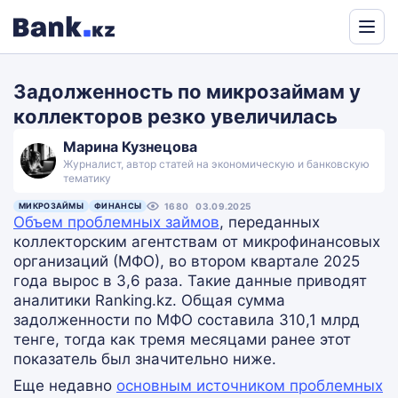
Powered
by
Задолженность по микрозаймам у
Translate
коллекторов резко увеличилась
Марина Кузнецова
Журналист, автор статей на экономическую и банковскую
тематику
МИКРОЗАЙМЫ
ФИНАНСЫ
1680
03.09.2025
Объем проблемных займов
, переданных
коллекторским агентствам от микрофинансовых
организаций (МФО), во втором квартале 2025
года вырос в 3,6 раза. Такие данные приводят
аналитики Ranking.kz. Общая сумма
задолженности по МФО составила 310,1 млрд
тенге, тогда как тремя месяцами ранее этот
показатель был значительно ниже.
Еще недавно
основным источником проблемных