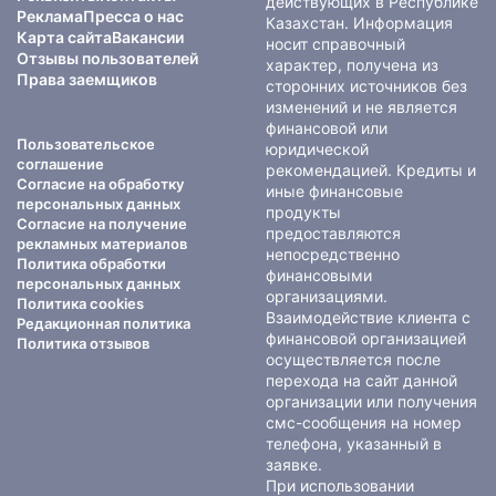
действующих в Республике
Реклама
Пресса о нас
Казахстан. Информация
Карта сайта
Вакансии
носит справочный
Отзывы пользователей
характер, получена из
Права заемщиков
сторонних источников без
изменений и не является
финансовой или
Пользовательское
юридической
соглашение
рекомендацией. Кредиты и
Согласие на обработку
иные финансовые
персональных данных
продукты
Согласие на получение
предоставляются
рекламных материалов
непосредственно
Политика обработки
финансовыми
персональных данных
организациями.
Политика cookies
Взаимодействие клиента с
Редакционная политика
финансовой организацией
Политика отзывов
осуществляется после
перехода на сайт данной
организации или получения
смс-сообщения на номер
телефона, указанный в
заявке.
При использовании