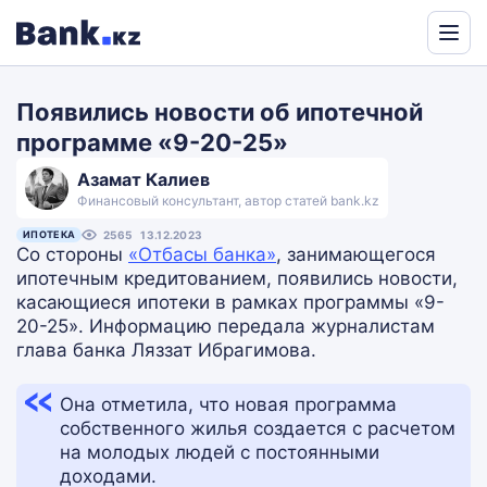
Powered
by
Появились новости об ипотечной
Translate
программе «9-20-25»
Азамат Калиев
Финансовый консультант, автор статей bank.kz
ИПОТЕКА
2565
13.12.2023
Со стороны
«Отбасы банка»
, занимающегося
ипотечным кредитованием, появились новости,
касающиеся ипотеки в рамках программы «9-
20-25». Информацию передала журналистам
глава банка Ляззат Ибрагимова.
Она отметила, что новая программа
собственного жилья создается с расчетом
на молодых людей с постоянными
доходами.