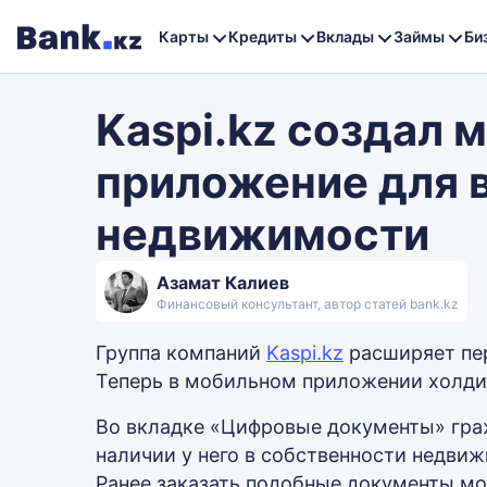
Карты
Кредиты
Вклады
Займы
Би
Kaspi.kz создал 
приложение для 
недвижимости
Азамат Калиев
Финансовый консультант, автор статей bank.kz
Группа компаний
Kaspi.kz
расширяет пер
Теперь в мобильном приложении холдин
Во вкладке «Цифровые документы» гра
наличии у него в собственности недви
Ранее заказать подобные документы мо