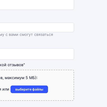
ему с вами смогут связаться
кой отзывов"
в, максимум 5 МБ):
я или
выберите файлы