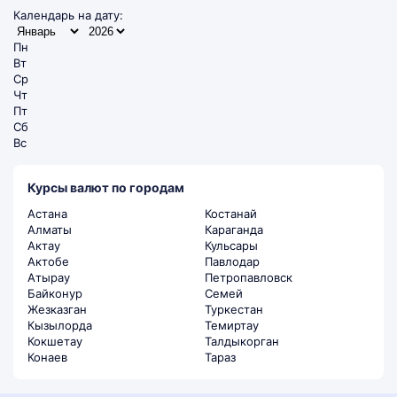
Календарь на дату:
Пн
Вт
Ср
Чт
Пт
Сб
Вс
Курсы валют по городам
Астана
Костанай
Алматы
Караганда
Актау
Кульсары
Актобе
Павлодар
Атырау
Петропавловск
Байконур
Семей
Жезказган
Туркестан
Кызылорда
Темиртау
Кокшетау
Талдыкорган
Конаев
Тараз