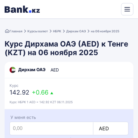
Powered
by
Главная
Курсы валют
НБРК
Дирхам ОАЭ
на 06 ноября 2025
Translate
Курс Дирхама ОАЭ (AED) к Тенге
(KZT) на 06 ноября 2025
Дирхам ОАЭ
AED
Курс
142.92
+0.66
▲
Курс НБРК 1 AED = 142.92 KZT 06.11.2025
У меня есть
AED