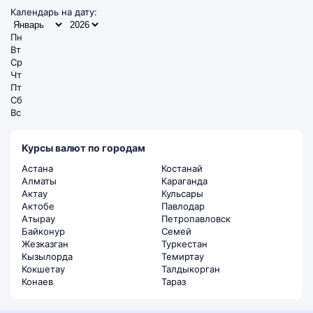
Календарь на дату:
Пн
Вт
Ср
Чт
Пт
Сб
Вс
Курсы валют по городам
Астана
Костанай
Алматы
Караганда
Актау
Кульсары
Актобе
Павлодар
Атырау
Петропавловск
Байконур
Семей
Жезказган
Туркестан
Кызылорда
Темиртау
Кокшетау
Талдыкорган
Конаев
Тараз