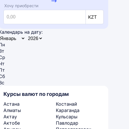
Хочу приобрести
KZT
Календарь на дату:
Пн
Вт
Ср
Чт
Пт
Сб
Вс
Курсы валют по городам
Астана
Костанай
Алматы
Караганда
Актау
Кульсары
Актобе
Павлодар