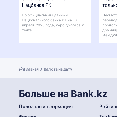
Нацбанка РК
тольк
По официальным данным
Несмотр
Национального банка РК на 16
перевод
апреля 2025 года, курс доллара к
продолж
тенге…
доминир
междун
Главная
Валюта на дату
Больше на Bank.kz
Полезная информация
Рейтин
Финансы
Топ бан