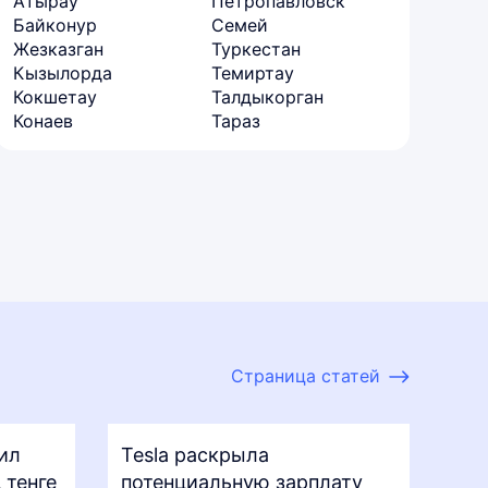
Атырау
Петропавловск
Байконур
Семей
Жезказган
Туркестан
Кызылорда
Темиртау
Кокшетау
Талдыкорган
Конаев
Тараз
Страница статей
ил
Tesla раскрыла
 тенге
потенциальную зарплату