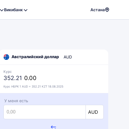
Викибанк
Астана
Powere
by
Translat
Австралийский доллар
AUD
Курс
352.21
0.00
Курс НБРК 1 AUD = 352.21 KZT 18.08.2025
У меня есть
AUD