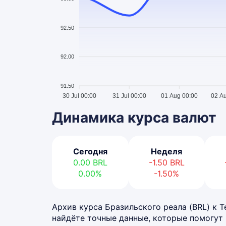
92.50
92.00
91.50
30 Jul 00:00
31 Jul 00:00
01 Aug 00:00
02 A
Динамика курса валют
Сегодня
Неделя
0.00
BRL
-1.50
BRL
0.00%
-1.50%
Архив курса Бразильского реала (BRL) к Те
найдёте точные данные, которые помогут