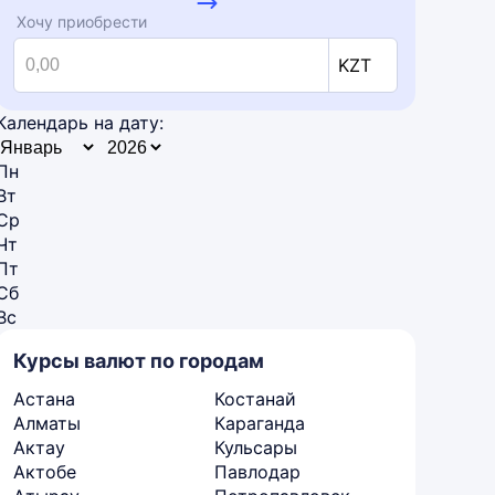
Хочу приобрести
KZT
Календарь на дату:
Пн
Вт
Ср
Чт
Пт
Сб
Вс
Курсы валют по городам
Астана
Костанай
Алматы
Караганда
Актау
Кульсары
Актобе
Павлодар