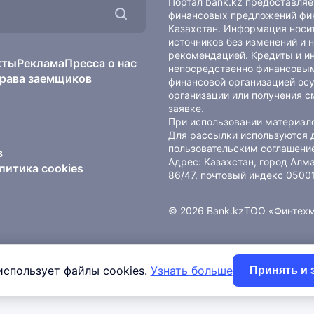
Портал bank.kz предоставля
финансовых предложений фин
Казахстан. Информация носит
источников без изменений и 
рекомендацией. Кредиты и и
кты
Реклама
Пресса о нас
непосредственно финансовым
рава заемщиков
финансовой организацией осу
организации или получения с
заявке.
При использовании материало
Для рассылки используются 
пользовательским соглашени
в
Адрес: Казахстан, город Ал
литика cookies
86/47, почтовый индекс 0500
© 2026 Bank.kz
ТОО «Финтех
использует файлы cookies.
Узнать больше
Принять и 