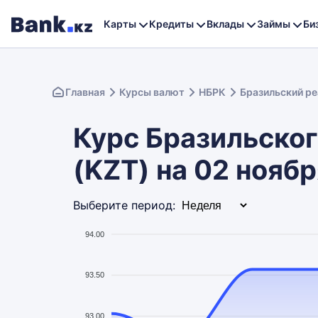
Карты
Кредиты
Вклады
Займы
Би
Главная
Курсы валют
НБРК
Бразильский ре
Курс Бразильского
(KZT) на 02 нояб
Выберите период:
94.00
93.50
93.00