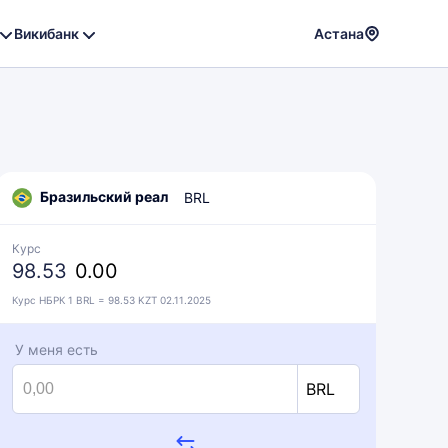
Викибанк
Астана
Powere
by
Translat
Бразильский реал
BRL
Курс
98.53
0.00
Курс НБРК 1 BRL = 98.53 KZT 02.11.2025
У меня есть
BRL