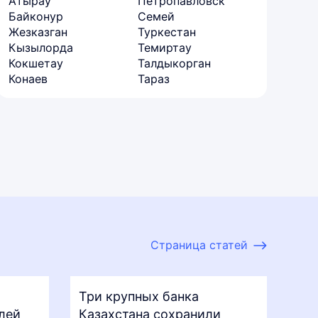
Атырау
Петропавловск
Байконур
Семей
Жезказган
Туркестан
Кызылорда
Темиртау
Кокшетау
Талдыкорган
Конаев
Тараз
Страница статей
Три крупных банка
лей
Казахстана сохранили