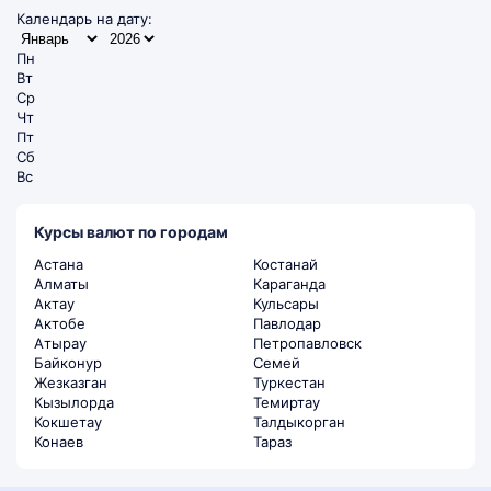
Календарь на дату:
Пн
Вт
Ср
Чт
Пт
Сб
Вс
Курсы валют по городам
Астана
Костанай
Алматы
Караганда
Актау
Кульсары
Актобе
Павлодар
Атырау
Петропавловск
Байконур
Семей
Жезказган
Туркестан
Кызылорда
Темиртау
Кокшетау
Талдыкорган
Конаев
Тараз