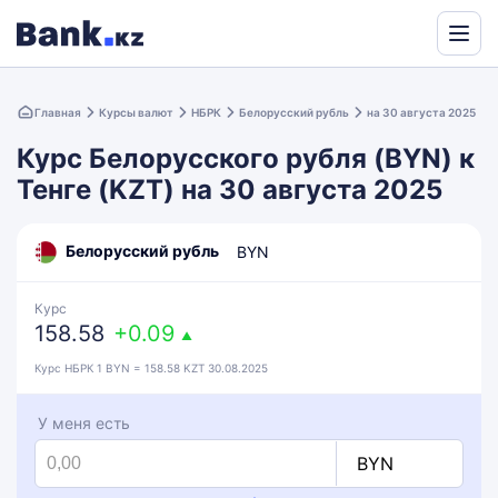
Powered
by
Главная
Курсы валют
НБРК
Белорусский рубль
на 30 августа 2025
Translate
Курс Белорусского рубля (BYN) к
Тенге (KZT) на 30 августа 2025
Белорусский рубль
BYN
Курс
158.58
+0.09
▲
Курс НБРК 1 BYN = 158.58 KZT 30.08.2025
У меня есть
BYN