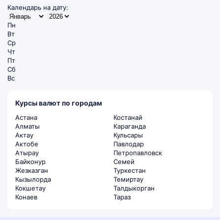
Календарь на дату:
Пн
Вт
Ср
Чт
Пт
Сб
Вс
Курсы валют по городам
Астана
Костанай
Алматы
Караганда
Актау
Кульсары
Актобе
Павлодар
Атырау
Петропавловск
Байконур
Семей
Жезказган
Туркестан
Кызылорда
Темиртау
Кокшетау
Талдыкорган
Конаев
Тараз