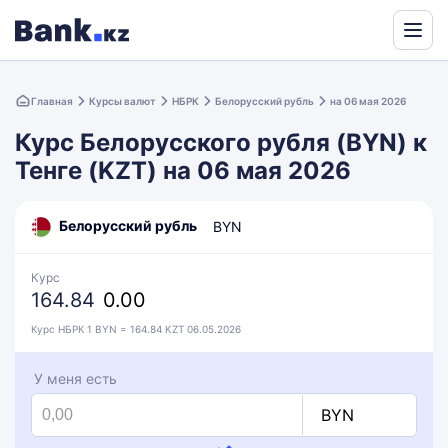
Powered
by
Главная
Курсы валют
НБРК
Белорусский рубль
на 06 мая 2026
Translate
Курс Белорусского рубля (BYN) к
Тенге (KZT) на 06 мая 2026
Белорусский рубль
BYN
Курс
164.84
0.00
Курс НБРК 1 BYN = 164.84 KZT 06.05.2026
У меня есть
BYN