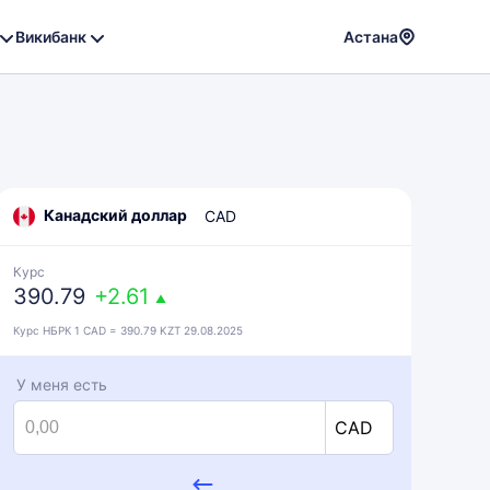
Викибанк
Астана
Powere
by
Translat
Канадский доллар
CAD
Курс
390.79
+2.61
▲
Курс НБРК 1 CAD = 390.79 KZT 29.08.2025
У меня есть
CAD