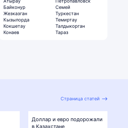
Атырау
Петропавловск
Байконур
Семей
Жезказган
Туркестан
Кызылорда
Темиртау
Кокшетау
Талдыкорган
Конаев
Тараз
Страница статей
Доллар и евро подорожали
в Казахстане