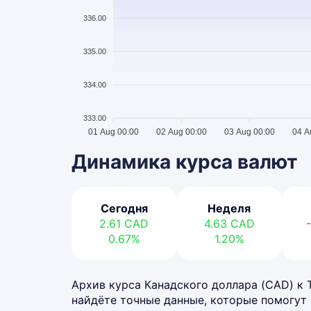
336.00
335.00
334.00
333.00
01 Aug 00:00
02 Aug 00:00
03 Aug 00:00
04 A
Динамика курса валют
Сегодня
Неделя
2.61
CAD
4.63
CAD
0.67%
1.20%
Архив курса Канадского доллара (CAD) к Те
найдёте точные данные, которые помогут