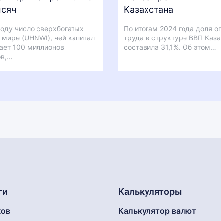
ысяч
Казахстана
году число сверхбогатых
По итогам 2024 года доля о
 мире (UHNWI), чей капитал
труда в структуре ВВП Каз
ает 100 миллионов
составила 31,1%. Об этом…
ов,…
ги
Калькуляторы
ков
Калькулятор валют