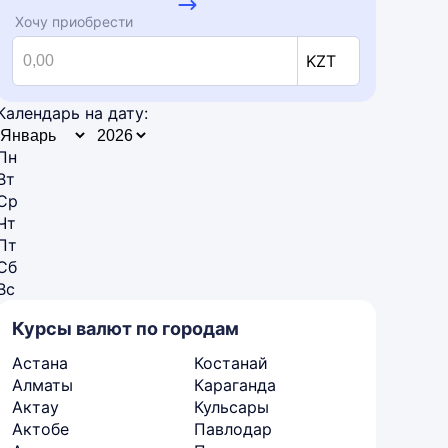
Хочу приобрести
KZT
Календарь на дату:
Пн
Вт
Ср
Чт
Пт
Сб
Вс
Курсы валют по городам
Астана
Костанай
Алматы
Караганда
Актау
Кульсары
Актобе
Павлодар