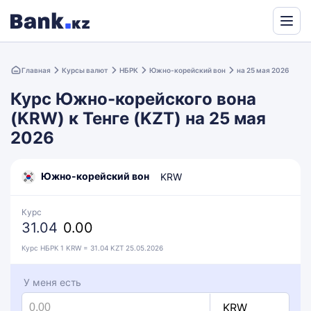
Powered
by
Главная
Курсы валют
НБРК
Южно-корейский вон
на 25 мая 2026
Translate
Курс Южно-корейского вона
(KRW) к Тенге (KZT) на 25 мая
2026
Южно-корейский вон
KRW
Курс
31.04
0.00
Курс НБРК 1 KRW = 31.04 KZT 25.05.2026
У меня есть
KRW