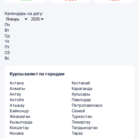
Календарь на дату:
Пн
Вт
Ср
Чт
Пт
Сб
Вс
Курсы валют по городам
Астана
Костанай
Алматы
Караганда
Актау
Кульсары
Актобе
Павлодар
Атырау
Петропавловск
Байконур
Семей
Жезказган
Туркестан
Кызылорда
Темиртау
Кокшетау
Талдыкорган
Конаев
Тараз