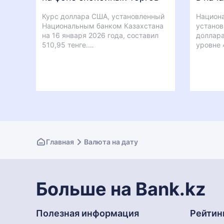
Курс доллара США, установленный
Национа
Национальным банком Казахстана
установ
на 16 января 2026 года, составил
доллара
510,95 тенге.…
уровне 
Главная
Валюта на дату
Больше на Bank.kz
Полезная информация
Рейтин