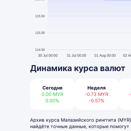
115.50
115.00
114.50
30 Jul 00:00
31 Jul 00:00
01 Aug 00:00
02 A
Динамика курса валют
Сегодня
Неделя
0.00
MYR
-0.73
MYR
0.00%
-0.57%
Архив курса Малазийского ринггита (MYR) 
найдёте точные данные, которые помогут