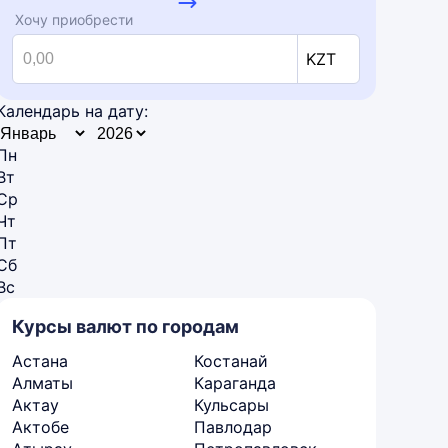
Хочу приобрести
KZT
Календарь на дату:
Пн
Вт
Ср
Чт
Пт
Сб
Вс
Курсы валют по городам
Астана
Костанай
Алматы
Караганда
Актау
Кульсары
Актобе
Павлодар