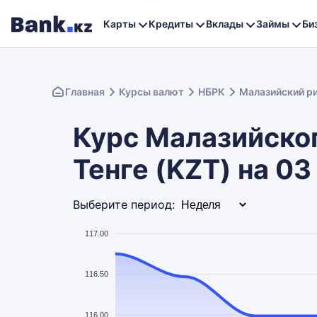
Карты
Кредиты
Вклады
Займы
Би
Главная
Курсы валют
НБРК
Малазийский ри
Курс Малазийског
Тенге (KZT) на 0
Выберите период:
117.00
116.50
116.00