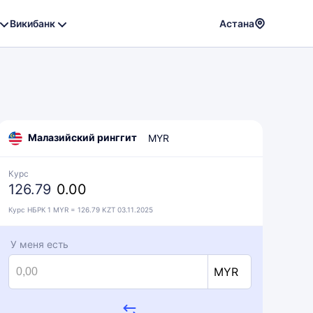
Викибанк
Астана
Powere
by
Translat
Малазийский ринггит
MYR
Курс
126.79
0.00
Курс НБРК 1 MYR = 126.79 KZT 03.11.2025
У меня есть
MYR