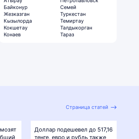
Атырау
Петропавловск
Байконур
Семей
Жезказган
Туркестан
Кызылорда
Темиртау
Кокшетау
Талдыкорган
Конаев
Тараз
Страница статей
рмозят
Доллар подешевел до 517,16
общий
тенге, евро и рубль также