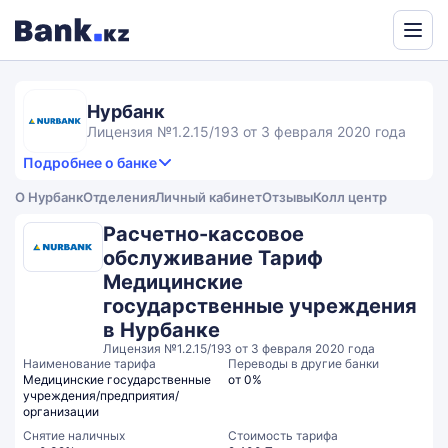
Powered
by
Translate
Нурбанк
Лицензия №1.2.15/193 от 3 февраля 2020 года
Подробнее о банке
4,1
4.6
Продукты и услуги
4.1
О Нурбанк
Отделения
Личный кабинет
Отзывы
Колл центр
rating
3.6
Сервис
Общий рейтинг
Расчетно-кассовое
обслуживание Тариф
Медицинские
государственные учреждения
в Нурбанке
Лицензия №1.2.15/193 от 3 февраля 2020 года
Наименование тарифа
Переводы в другие банки
Медицинские государственные
от 0%
учреждения/предприятия/
организации
Снятие наличных
Стоимость тарифа