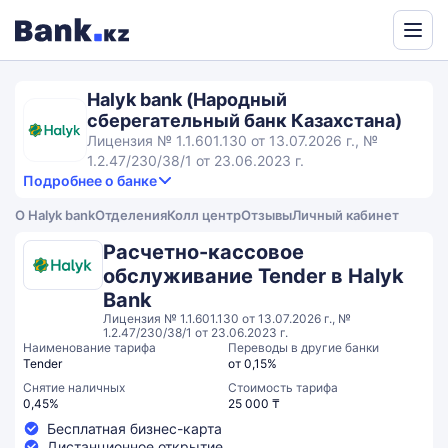
Powered
by
Halyk bank (Народный
Translate
сберегательный банк Казахстана)
Лицензия № 1.1.601.130 от 13.07.2026 г., №
1.2.47/230/38/1 от 23.06.2023 г.
Подробнее о банке
3,7
4.3
Продукты и услуги
3.7
О Halyk bank
Отделения
Колл центр
Отзывы
Личный кабинет
rating
3.0
Сервис
Общий рейтинг
Расчетно-кассовое
обслуживание Tender в Halyk
Bank
Лицензия № 1.1.601.130 от 13.07.2026 г., №
1.2.47/230/38/1 от 23.06.2023 г.
Наименование тарифа
Переводы в другие банки
Tender
от 0,15%
Снятие наличных
Стоимость тарифа
0,45%
25 000 ₸
Бесплатная бизнес-карта
Дистанционное открытие