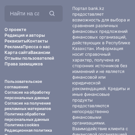
Найти
Портал bank.kz
на
предоставляет
сайте:
возможность для выбора и
сравнения различных
О проекте
финансовых предложений
Редакция и авторы
финансовых организаций,
Реквизиты
Контакты
действующих в Республике
Реклама
Пресса о нас
Казахстан. Информация
Карта сайта
Вакансии
носит справочный
Отзывы пользователей
характер, получена из
Права заемщиков
сторонних источников без
изменений и не является
финансовой или
Пользовательское
юридической
соглашение
рекомендацией. Кредиты и
Согласие на обработку
иные финансовые
персональных данных
продукты
Согласие на получение
предоставляются
рекламных материалов
непосредственно
Политика обработки
финансовыми
персональных данных
организациями.
Политика cookies
Взаимодействие клиента с
Редакционная политика
финансовой организацией