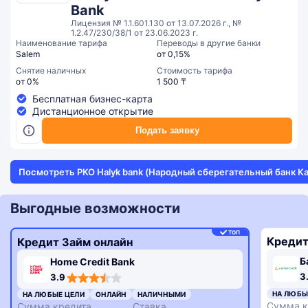
Bank
Лицензия № 1.1.601.130 от 13.07.2026 г., №
1.2.47/230/38/1 от 23.06.2023 г.
Наименование тарифа
Переводы в другие банки
Salem
от 0,15%
Снятие наличных
Стоимость тарифа
от 0%
1 500 ₸
Бесплатная бизнес-карта
Дистанционное открытие
Подать заявку
Посмотреть РКО Halyk bank (Народный сберегательный банк Ка
Выгодные возможности
ТОП
Кредит
Кредит Займ онлайн
Б
Home Credit Bank
3,3
3,9
3
3.9
rating
rating
НА ЛЮБЫ
НА ЛЮБЫЕ ЦЕЛИ
ОНЛАЙН
НАЛИЧНЫМИ
Сумма к
Сумма кредита
Ставка