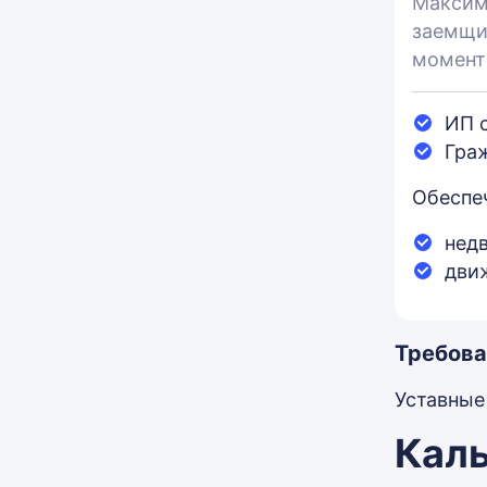
Максим
заемщи
момент
ИП 
Гра
Обеспе
нед
дви
Требова
Уставные
Каль