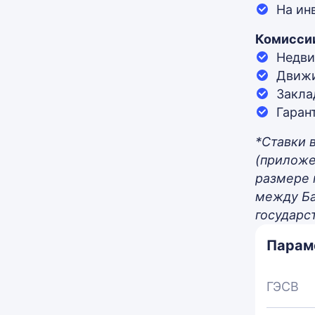
На ин
Комисси
Недв
Движ
Закла
Гаран
*Ставки 
(приложен
размере 
между Ба
государс
Парам
ГЭСВ