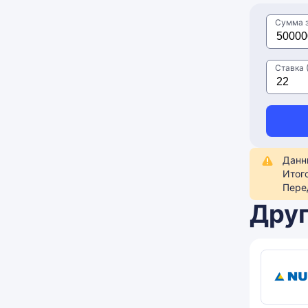
Сумма 
Ставка (
Данн
Итог
Пере
Друг