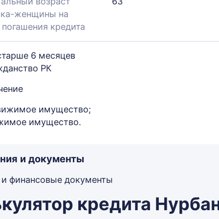
альный возраст
63
ка-женщины на
 погашения кредита
старше 6 месяцев
жданство РК
чение
вижимое имущество;
жимое имущество.
ния и документы
 и финансовые документы
кулятор кредита Нурба