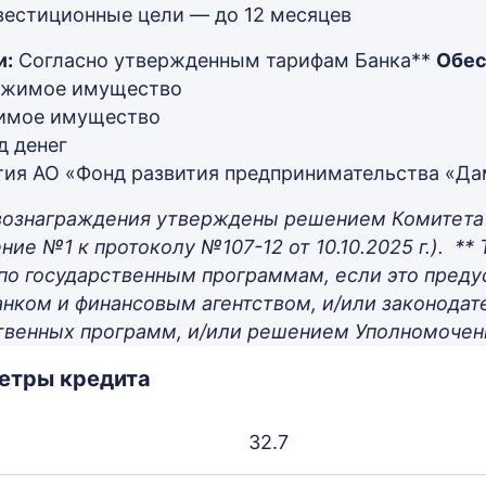
вестиционные цели — до 12 месяцев
и:
Согласно утвержденным тарифам Банка**
Обес
ижимое имущество
имое имущество
д денег
тия АО «Фонд развития предпринимательства «Да
вознаграждения утверждены решением Комитета 
ие №1 к протоколу №107-12 от 10.10.2025 г.).
**
по государственным программам, если это пред
нком и финансовым агентством, и/или законодат
твенных программ, и/или решением Уполномоченн
етры кредита
32.7