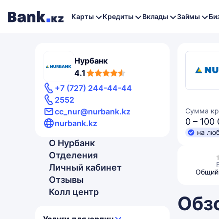
Карты
Кредиты
Вклады
Займы
Би
Нурбанк
4,1
4.1
rating
+7 (727) 244-44-44
2552
cc_nur@nurbank.kz
Сумма кр
0 – 100
nurbank.kz
на лю
О Нурбанк
Отделения
Личный кабинет
Общий 
Отзывы
Колл центр
Обз