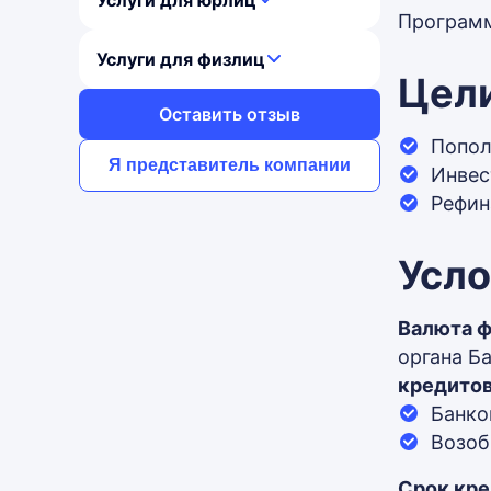
Услуги для юрлиц
Программ
Услуги для физлиц
Цел
Оставить отзыв
Попол
Я представитель компании
Инвес
Рефин
Усл
Валюта 
органа Б
кредитов
Банко
Возоб
Срок кре