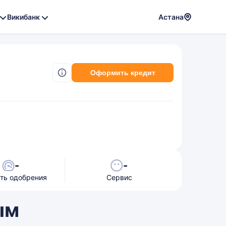
Викибанк
Астана
Powere
by
Translat
Оформить кредит
-
-
ть одобрения
Сервис
ым