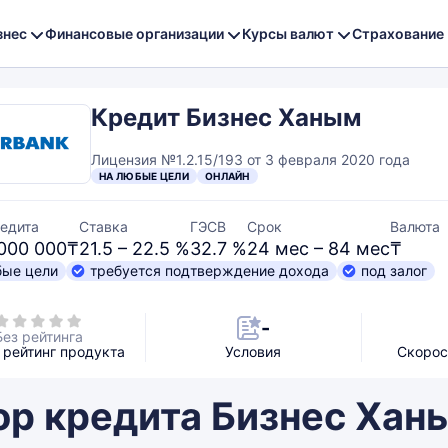
знес
Финансовые организации
Курсы валют
Страхование
Кредит Бизнес Ханым
Лицензия №1.2.15/193 от 3 февраля 2020 года
НА ЛЮБЫЕ ЦЕЛИ
ОНЛАЙН
едита
Ставка
ГЭСВ
Срок
Валюта
 000 000₸
21.5 – 22.5 %
32.7 %
24 мес – 84 мес
₸
бые цели
требуется подтверждение дохода
под залог
-
Без рейтинга
рейтинг продукта
Условия
Скорос
ор кредита Бизнес Хан