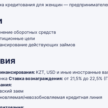
а кредитования для женщин — предпринимателе
и
нение оборотных средств
тиционные цели
ансирование действующих займов
овия
финансирования:
KZT, USD и иные иностранные в
анка
Ставка вознаграждения:
от 21,5% до 22,5% (
ания:
вский заем
новляемая/невозобновляемая кредитная линия
дитования: