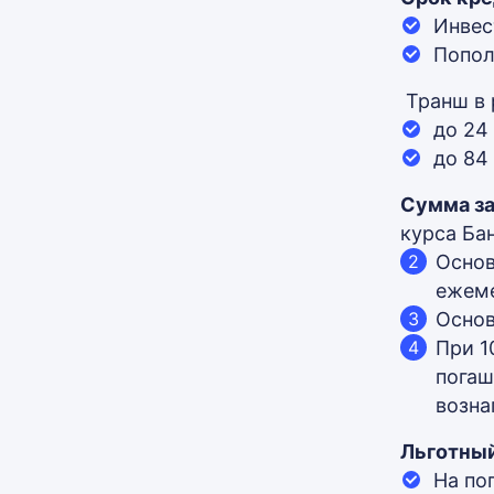
Инвес
Попол
Транш в 
до 24
до 84
Сумма за
курса Ба
Основ
ежем
Основ
При 1
погаш
возна
Льготный
На по