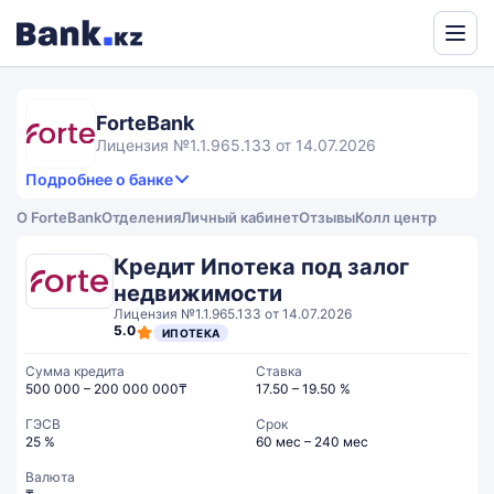
Powered
by
Translate
ForteBank
Лицензия №1.1.965.133 от 14.07.2026
Подробнее о банке
3,4
3.8
Продукты и услуги
3.4
О ForteBank
Отделения
Личный кабинет
Отзывы
Колл центр
rating
2.9
Сервис
Общий рейтинг
Кредит Ипотека под залог
недвижимости
Лицензия №1.1.965.133 от 14.07.2026
5.0
ИПОТЕКА
Сумма кредита
Ставка
500 000 – 200 000 000₸
17.50 – 19.50 %
ГЭСВ
Срок
25 %
60 мес – 240 мес
Валюта