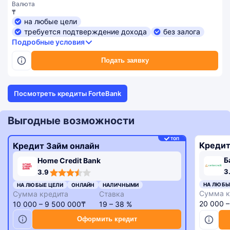
Валюта
₸
на любые цели
требуется подтверждение дохода
без залога
Подробные условия
Подать заявку
Посмотреть кредиты ForteBank
Выгодные возможности
ТОП
Кредит
Кредит Займ онлайн
Б
Home Credit Bank
3,3
3,9
3
3.9
rating
rating
НА ЛЮБЫ
НА ЛЮБЫЕ ЦЕЛИ
ОНЛАЙН
НАЛИЧНЫМИ
Сумма к
Сумма кредита
Ставка
20 000 
10 000 – 9 500 000₸
19 – 38 %
Оформить кредит