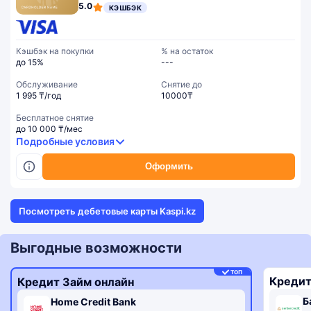
5.0
КЭШБЭК
Кэшбэк на покупки
% на остаток
до 15%
---
Обслуживание
Cнятие до
1 995 ₸/год
10000₸
Бесплатное снятие
до 10 000 ₸/мес
Подробные условия
Оформить
Посмотреть дебетовые карты Kaspi.kz
Выгодные возможности
ТОП
Кредит
Кредит Займ онлайн
Б
Home Credit Bank