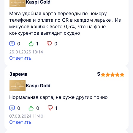
Kaspi Gold
Мега удобная карта переводы по номеру
телефона и оплата по QR в каждом ларьке . Из
минусов кэшбэк всего 0,5%, что на фоне
конкурентов выглядит скудно
0
1
0
26.01.2026 18:14
Ответить
Зарема
5
5,0
rating
Kaspi Gold
Нормальная карта, не хуже других точно
0
0
1
07.08.2024 11:40
Ответить