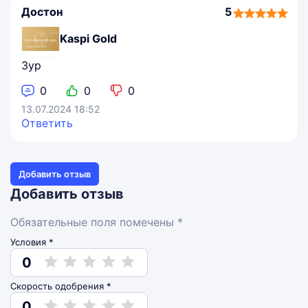
Достон
5
5,0
rating
Kaspi Gold
Зур
0
0
0
13.07.2024 18:52
Ответить
Добавить отзыв
Добавить отзыв
Обязательные поля помечены *
Условия *
0
Скорость одобрения *
0