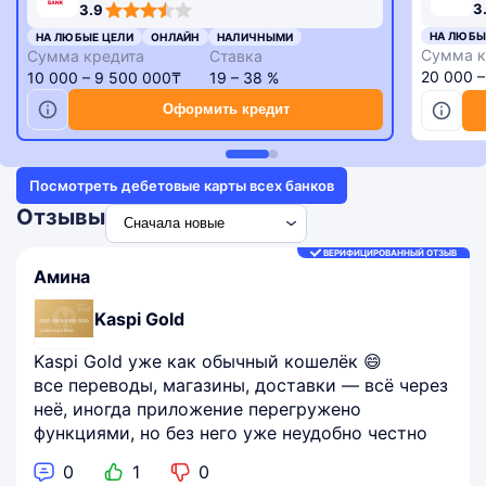
3,3
3,9
3
3.9
rating
rating
НА ЛЮБЫ
НА ЛЮБЫЕ ЦЕЛИ
ОНЛАЙН
НАЛИЧНЫМИ
Сумма к
Сумма кредита
Ставка
20 000 
10 000 – 9 500 000₸
19 – 38 %
Оформить кредит
Посмотреть дебетовые карты всех банков
Отзывы
ВЕРИФИЦИРОВАННЫЙ ОТЗЫВ
Амина
Kaspi Gold
Kaspi Gold уже как обычный кошелёк 😄
все переводы, магазины, доставки — всё через
неё, иногда приложение перегружено
функциями, но без него уже неудобно честно
0
1
0