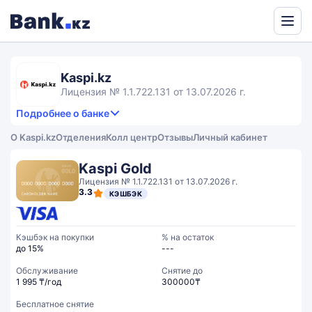
Powered
by
Translate
Kaspi.kz
Лицензия № 1.1.722.131 от 13.07.2026 г.
Подробнее о банке
3,5
4.3
Продукты и услуги
3.5
О Kaspi.kz
Отделения
Колл центр
Отзывы
Личный кабинет
rating
2.7
Сервис
Общий рейтинг
Kaspi Gold
Лицензия № 1.1.722.131 от 13.07.2026 г.
3.3
КЭШБЭК
Кэшбэк на покупки
% на остаток
до 15%
---
Обслуживание
Cнятие до
1 995 ₸/год
300000₸
Бесплатное снятие