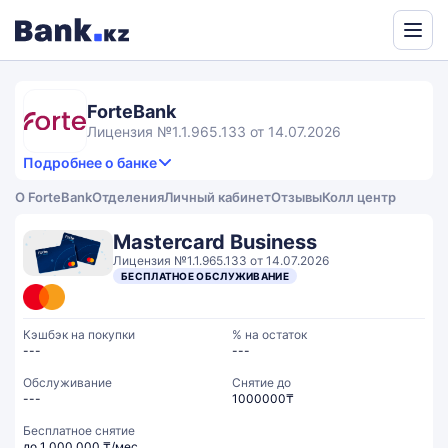
Powered
by
Translate
ForteBank
Лицензия №1.1.965.133 от 14.07.2026
Подробнее о банке
3,4
3.8
Продукты и услуги
3.4
О ForteBank
Отделения
Личный кабинет
Отзывы
Колл центр
rating
2.9
Сервис
Общий рейтинг
Mastercard Business
Лицензия №1.1.965.133 от 14.07.2026
БЕСПЛАТНОЕ ОБСЛУЖИВАНИЕ
Кэшбэк на покупки
% на остаток
---
---
Обслуживание
Cнятие до
---
1000000₸
Бесплатное снятие
до 1 000 000 ₸/мес