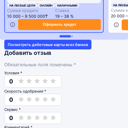
rating
rating
НА ЛЮБЫ
НА ЛЮБЫЕ ЦЕЛИ
ОНЛАЙН
НАЛИЧНЫМИ
Сумма к
Сумма кредита
Ставка
20 000 
10 000 – 9 500 000₸
19 – 38 %
Оформить кредит
Посмотреть дебетовые карты всех банков
Добавить отзыв
Обязательные поля помечены *
Условия *
0
Скорость одобрения *
0
Сервис *
0
Комментарий
*