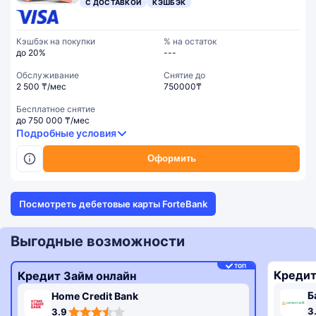
С ДОСТАВКОЙ
КЭШБЭК
Кэшбэк на покупки
% на остаток
до 20%
---
Обслуживание
Cнятие до
2 500 ₸/мес
750000₸
Бесплатное снятие
до 750 000 ₸/мес
Подробные условия
Оформить
Посмотреть дебетовые карты ForteBank
Выгодные возможности
ТОП
Кредит
Кредит Займ онлайн
Б
Home Credit Bank
3,3
3,9
3
3.9