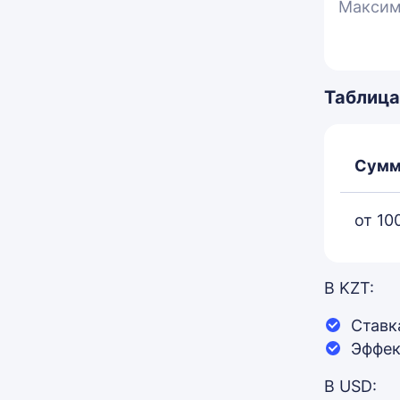
Максим
Таблица
Сумм
от 10
В KZT:
Ставк
Эффек
В USD: