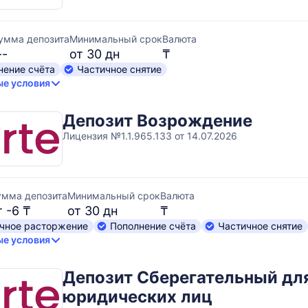
умма депозита
Минимальный срок
Валюта
--
от 30 дн
₸
нение счёта
Частичное снятие
е условия
Депозит Возрождение
Лицензия №1.1.965.133 от 14.07.2026
умма депозита
Минимальный срок
Валюта
т -6 ₸
от 30 дн
₸
чное расторжение
Пополнение счёта
Частичное снятие
е условия
Депозит Сберегательный дл
юридических лиц