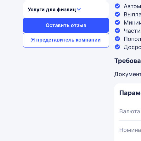
Автом
Услуги для физлиц
Выпла
Миним
Оставить отзыв
Части
Попол
Я представитель компании
Досро
Требова
Документ
Парам
Валюта
Номина