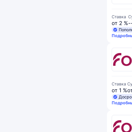
Ставка
С
от 2 %
-
Попол
Подробны
Ставка
С
от 1 %
о
Досро
Подробны