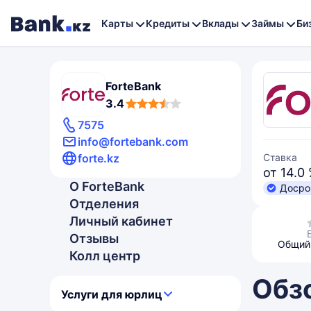
Карты
Кредиты
Вклады
Займы
Би
ForteBank
3,4
3.4
rating
7575
info@fortebank.com
forte.kz
Ставка
от 14.0
О ForteBank
Досро
Отделения
Личный кабинет
Отзывы
Общий 
Колл центр
Обзо
Услуги для юрлиц