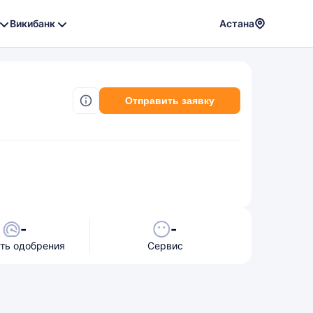
Викибанк
Астана
Powere
by
Translat
Отправить заявку
-
-
ть одобрения
Сервис