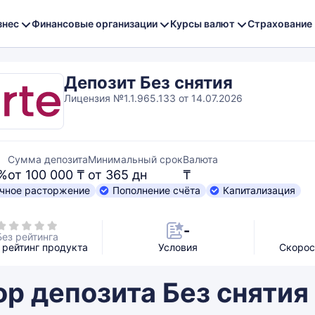
знес
Финансовые организации
Курсы валют
Страхование
Депозит Без снятия
Лицензия №1.1.965.133 от 14.07.2026
Сумма депозита
Минимальный срок
Валюта
 %
от 100 000 ₸
от 365 дн
₸
чное расторжение
Пополнение счёта
Капитализация
-
Без рейтинга
рейтинг продукта
Условия
Скорос
р депозита Без снятия