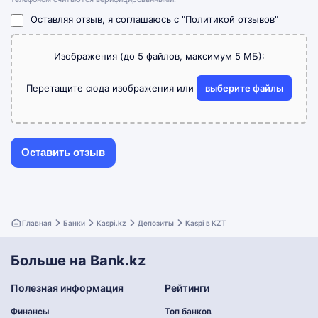
Оставляя отзыв, я соглашаюсь с
"Политикой отзывов"
Изображения (до 5 файлов, максимум 5 МБ):
Перетащите сюда изображения или
выберите файлы
Главная
Банки
Kaspi.kz
Депозиты
Kaspi в KZT
Больше на Bank.kz
Полезная информация
Рейтинги
Финансы
Топ банков