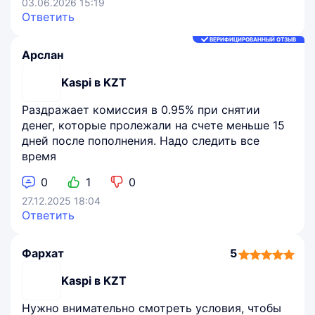
03.06.2026 15:19
Ответить
ВЕРИФИЦИРОВАННЫЙ ОТЗЫВ
Арслан
Kaspi в KZT
Раздражает комиссия в 0.95% при снятии
денег, которые пролежали на счете меньше 15
дней после пополнения. Надо следить все
время
0
1
0
27.12.2025 18:04
Ответить
Фархат
5
5,0
rating
Kaspi в KZT
Нужно внимательно смотреть условия, чтобы