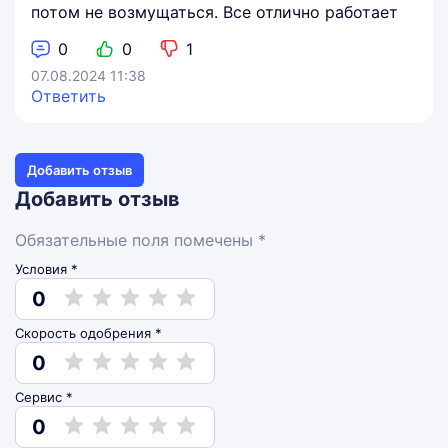
потом не возмущаться. Все отлично работает
0
0
1
07.08.2024 11:38
Ответить
Добавить отзыв
Добавить отзыв
Обязательные поля помечены *
Условия *
0
Скорость одобрения *
0
Сервис *
0