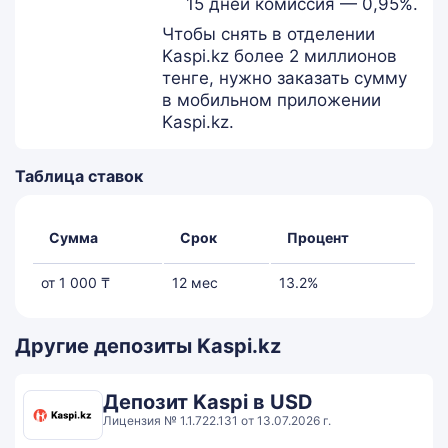
15 дней комиссия — 0,95%.
Чтобы снять в отделении
Kaspi.kz более 2 миллионов
тенге, нужно заказать сумму
в мобильном приложении
Kaspi.kz.
Таблица ставок
Сумма
Срок
Процент
от 1 000 ₸
12 мес
13.2%
Другие депозиты Kaspi.kz
Депозит Kaspi в USD
Лицензия № 1.1.722.131 от 13.07.2026 г.