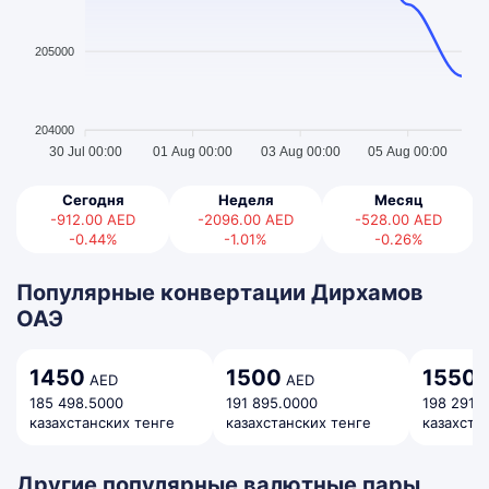
205000
204000
30 Jul 00:00
01 Aug 00:00
03 Aug 00:00
05 Aug 00:00
Сегодня
Неделя
Месяц
-912.00
AED
-2096.00
AED
-528.00
AED
-0.44%
-1.01%
-0.26%
Популярные конвертации Дирхамов
ОАЭ
1450
1500
1550
AED
AED
A
185 498.5000
191 895.0000
198 291.
казахстанских тенге
казахстанских тенге
казахста
Другие популярные валютные пары