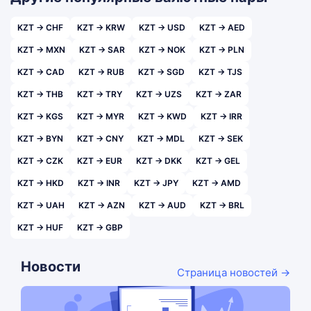
KZT → CHF
KZT → KRW
KZT → USD
KZT → AED
KZT → MXN
KZT → SAR
KZT → NOK
KZT → PLN
KZT → CAD
KZT → RUB
KZT → SGD
KZT → TJS
KZT → THB
KZT → TRY
KZT → UZS
KZT → ZAR
KZT → KGS
KZT → MYR
KZT → KWD
KZT → IRR
KZT → BYN
KZT → CNY
KZT → MDL
KZT → SEK
KZT → CZK
KZT → EUR
KZT → DKK
KZT → GEL
KZT → HKD
KZT → INR
KZT → JPY
KZT → AMD
KZT → UAH
KZT → AZN
KZT → AUD
KZT → BRL
KZT → HUF
KZT → GBP
Новости
Страница новостей →