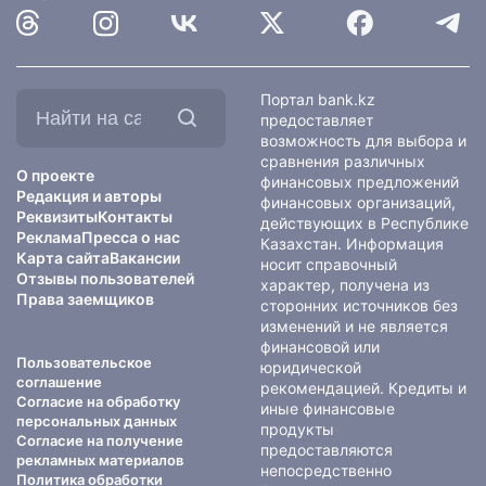
Найти
Портал bank.kz
на
предоставляет
сайте:
возможность для выбора и
сравнения различных
О проекте
финансовых предложений
Редакция и авторы
финансовых организаций,
Реквизиты
Контакты
действующих в Республике
Реклама
Пресса о нас
Казахстан. Информация
Карта сайта
Вакансии
носит справочный
Отзывы пользователей
характер, получена из
Права заемщиков
сторонних источников без
изменений и не является
финансовой или
Пользовательское
юридической
соглашение
рекомендацией. Кредиты и
Согласие на обработку
иные финансовые
персональных данных
продукты
Согласие на получение
предоставляются
рекламных материалов
непосредственно
Политика обработки