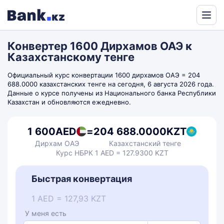
Powered
by
Конвертер 1600 Дирхамов ОАЭ к
Translate
Казахстанскому тенге
Официальный курс конвертации 1600 дирхамов ОАЭ = 204
688.0000 казахстанских тенге на сегодня, 6 августа 2026 года.
Данные о курсе получены из Национального банка Республики
Казахстан и обновляются ежедневно.
1 600
AED
=
204 688.0000
KZT
Дирхам ОАЭ
Казахстанский тенге
Курс НБРК 1 AED = 127.9300 KZT
Быстрая конвертация
1 AED = 127,93 KZT
У меня есть