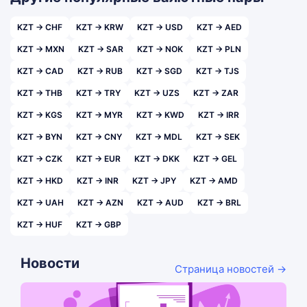
KZT → CHF
KZT → KRW
KZT → USD
KZT → AED
KZT → MXN
KZT → SAR
KZT → NOK
KZT → PLN
KZT → CAD
KZT → RUB
KZT → SGD
KZT → TJS
KZT → THB
KZT → TRY
KZT → UZS
KZT → ZAR
KZT → KGS
KZT → MYR
KZT → KWD
KZT → IRR
KZT → BYN
KZT → CNY
KZT → MDL
KZT → SEK
KZT → CZK
KZT → EUR
KZT → DKK
KZT → GEL
KZT → HKD
KZT → INR
KZT → JPY
KZT → AMD
KZT → UAH
KZT → AZN
KZT → AUD
KZT → BRL
KZT → HUF
KZT → GBP
Новости
Страница новостей →