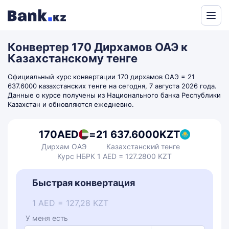
Powered
by
Конвертер 170 Дирхамов ОАЭ к
Translate
Казахстанскому тенге
Официальный курс конвертации 170 дирхамов ОАЭ = 21
637.6000 казахстанских тенге на сегодня, 7 августа 2026 года.
Данные о курсе получены из Национального банка Республики
Казахстан и обновляются ежедневно.
170
AED
=
21 637.6000
KZT
Дирхам ОАЭ
Казахстанский тенге
Курс НБРК 1 AED = 127.2800 KZT
Быстрая конвертация
1 AED = 127,28 KZT
У меня есть