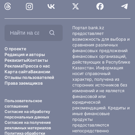
Найти
Портал bank.kz
на
предоставляет
сайте:
возможность для выбора и
сравнения различных
О проекте
финансовых предложений
Редакция и авторы
финансовых организаций,
Реквизиты
Контакты
действующих в Республике
Реклама
Пресса о нас
Казахстан. Информация
Карта сайта
Вакансии
носит справочный
Отзывы пользователей
характер, получена из
Права заемщиков
сторонних источников без
изменений и не является
финансовой или
Пользовательское
юридической
соглашение
рекомендацией. Кредиты и
Согласие на обработку
иные финансовые
персональных данных
продукты
Согласие на получение
предоставляются
рекламных материалов
непосредственно
Политика обработки