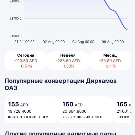
21800.0
21700.0
21600.0
31 Jul 00:00
02 Aug 00:00
04 Aug 00:00
06 Aug 00:00
Сегодня
Неделя
Месяц
-110.50
AED
-285.60
AED
-23.80
AED
-0.51%
-1.30%
-0.11%
Популярные конвертации Дирхамов
ОАЭ
155
160
165
AED
AED
AE
19 728.4000
20 364.8000
21 001.2
казахстанских тенге
казахстанских тенге
казахста
Другие популярные валютные пары