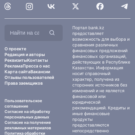
Найти
Портал bank.kz
на
предоставляет
сайте:
возможность для выбора и
сравнения различных
О проекте
финансовых предложений
Редакция и авторы
финансовых организаций,
Реквизиты
Контакты
действующих в Республике
Реклама
Пресса о нас
Казахстан. Информация
Карта сайта
Вакансии
носит справочный
Отзывы пользователей
характер, получена из
Права заемщиков
сторонних источников без
изменений и не является
финансовой или
Пользовательское
юридической
соглашение
рекомендацией. Кредиты и
Согласие на обработку
иные финансовые
персональных данных
продукты
Согласие на получение
предоставляются
рекламных материалов
непосредственно
Политика обработки