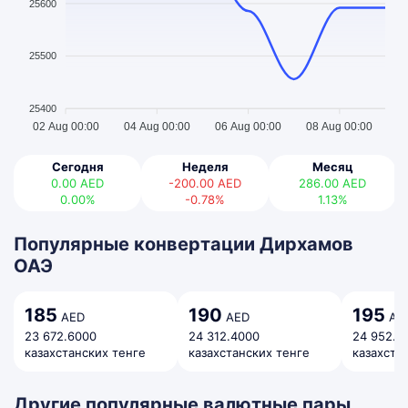
25600
25500
25400
02 Aug 00:00
04 Aug 00:00
06 Aug 00:00
08 Aug 00:00
Сегодня
Неделя
Месяц
0.00
AED
-200.00
AED
286.00
AED
0.00%
-0.78%
1.13%
Популярные конвертации Дирхамов
ОАЭ
185
190
195
AED
AED
AE
23 672.6000
24 312.4000
24 952.2
казахстанских тенге
казахстанских тенге
казахста
Другие популярные валютные пары