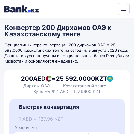
Powered
by
Конвертер 200 Дирхамов ОАЭ к
Translate
Казахстанскому тенге
Официальный курс конвертации 200 дирхамов ОАЭ = 25
592.0000 казахстанских тенге на сегодня, 9 августа 2026 года.
Данные о курсе получены из Национального банка Республики
Казахстан и обновляются ежедневно.
200
AED
=
25 592.0000
KZT
Дирхам ОАЭ
Казахстанский тенге
Курс НБРК 1 AED = 127.9600 KZT
Быстрая конвертация
1 AED = 127,96 KZT
У меня есть