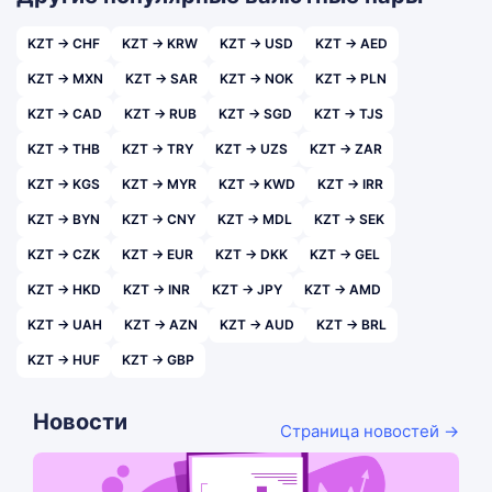
KZT → CHF
KZT → KRW
KZT → USD
KZT → AED
KZT → MXN
KZT → SAR
KZT → NOK
KZT → PLN
KZT → CAD
KZT → RUB
KZT → SGD
KZT → TJS
KZT → THB
KZT → TRY
KZT → UZS
KZT → ZAR
KZT → KGS
KZT → MYR
KZT → KWD
KZT → IRR
KZT → BYN
KZT → CNY
KZT → MDL
KZT → SEK
KZT → CZK
KZT → EUR
KZT → DKK
KZT → GEL
KZT → HKD
KZT → INR
KZT → JPY
KZT → AMD
KZT → UAH
KZT → AZN
KZT → AUD
KZT → BRL
KZT → HUF
KZT → GBP
Новости
Страница новостей →