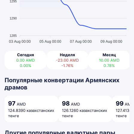
1295
1290
1285
03 Aug 00:00
05 Aug 00:00
07 Aug 00:00
09 Aug 00:00
Сегодня
Неделя
Месяц
0.00
AMD
-23.00
AMD
10.00
AMD
0.00%
-1.76%
0.78%
Популярные конвертации Армянских
драмов
97
98
99
AMD
AMD
AMD
124.8390 казахстанских
126.1260 казахстанских
127.4130 
тенге
тенге
тенге
Другие популярные валютные пары