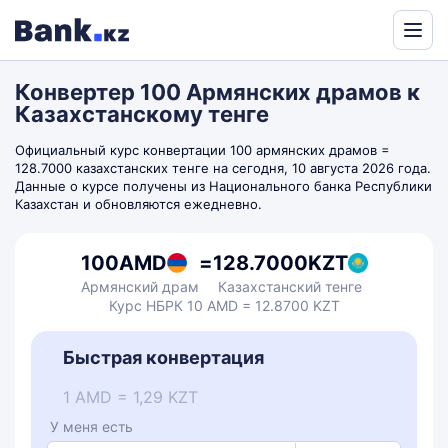
Powered
by
Конвертер 100 Армянских драмов к
Translate
Казахстанскому тенге
Официальный курс конвертации 100 армянских драмов =
128.7000 казахстанских тенге на сегодня, 10 августа 2026 года.
Данные о курсе получены из Национального банка Республики
Казахстан и обновляются ежедневно.
100
AMD
=
128.7000
KZT
Армянский драм
Казахстанский тенге
Курс НБРК 10 AMD = 12.8700 KZT
Быстрая конвертация
1 AMD = 1,29 KZT
У меня есть