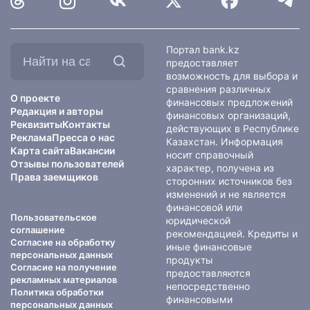
Найти
Портал bank.kz
на
предоставляет
сайте:
возможность для выбора и
сравнения различных
О проекте
финансовых предложений
Редакция и авторы
финансовых организаций,
Реквизиты
Контакты
действующих в Республике
Реклама
Пресса о нас
Казахстан. Информация
Карта сайта
Вакансии
носит справочный
Отзывы пользователей
характер, получена из
Права заемщиков
сторонних источников без
изменений и не является
финансовой или
Пользовательское
юридической
соглашение
рекомендацией. Кредиты и
Согласие на обработку
иные финансовые
персональных данных
продукты
Согласие на получение
предоставляются
рекламных материалов
непосредственно
Политика обработки
финансовыми
персональных данных