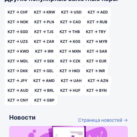
KZT → CHF
KZT → KRW
KZT → USD
KZT → AED
KZT → NOK
KZT → PLN
KZT → CAD
KZT → RUB
KZT → SGD
KZT → TJS
KZT → THB
KZT → TRY
KZT → UZS
KZT → ZAR
KZT → KGS
KZT → MYR
KZT → KWD
KZT → IRR
KZT → MXN
KZT → SAR
KZT → MDL
KZT → SEK
KZT → CZK
KZT → EUR
KZT → DKK
KZT → GEL
KZT → HKD
KZT → INR
KZT → JPY
KZT → AMD
KZT → UAH
KZT → AZN
KZT → AUD
KZT → BRL
KZT → HUF
KZT → BYN
KZT → CNY
KZT → GBP
Новости
Страница новостей →