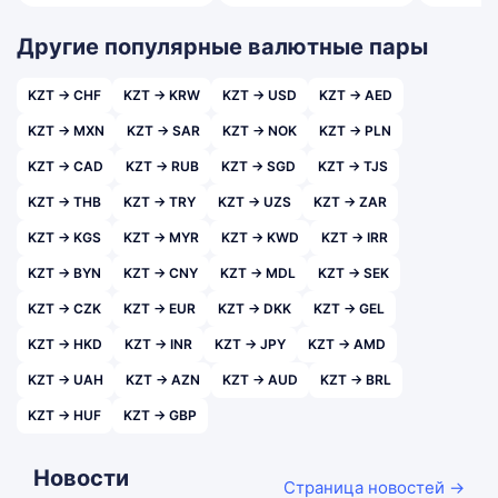
Другие популярные валютные пары
KZT → CHF
KZT → KRW
KZT → USD
KZT → AED
KZT → MXN
KZT → SAR
KZT → NOK
KZT → PLN
KZT → CAD
KZT → RUB
KZT → SGD
KZT → TJS
KZT → THB
KZT → TRY
KZT → UZS
KZT → ZAR
KZT → KGS
KZT → MYR
KZT → KWD
KZT → IRR
KZT → BYN
KZT → CNY
KZT → MDL
KZT → SEK
KZT → CZK
KZT → EUR
KZT → DKK
KZT → GEL
KZT → HKD
KZT → INR
KZT → JPY
KZT → AMD
KZT → UAH
KZT → AZN
KZT → AUD
KZT → BRL
KZT → HUF
KZT → GBP
Новости
Страница новостей →