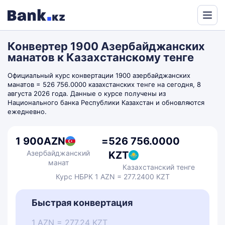
Powered
by
Конвертер 1900 Азербайджанских
Translate
манатов к Казахстанскому тенге
Официальный курс конвертации 1900 азербайджанских
манатов = 526 756.0000 казахстанских тенге на сегодня, 8
августа 2026 года. Данные о курсе получены из
Национального банка Республики Казахстан и обновляются
ежедневно.
1 900
AZN
=
526 756.0000
Азербайджанский
KZT
манат
Казахстанский тенге
Курс НБРК 1 AZN = 277.2400 KZT
Быстрая конвертация
1 AZN = 277,24 KZT