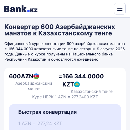
Powered
by
Конвертер 600 Азербайджанских
Translate
манатов к Казахстанскому тенге
Официальный курс конвертации 600 азербайджанских манатов
= 166 344.0000 казахстанских тенге на сегодня, 9 августа 2026
года. Данные о курсе получены из Национального банка
Республики Казахстан и обновляются ежедневно.
600
AZN
=
166 344.0000
Азербайджанский
KZT
манат
Казахстанский тенге
Курс НБРК 1 AZN = 277.2400 KZT
Быстрая конвертация
1 AZN = 277,24 KZT