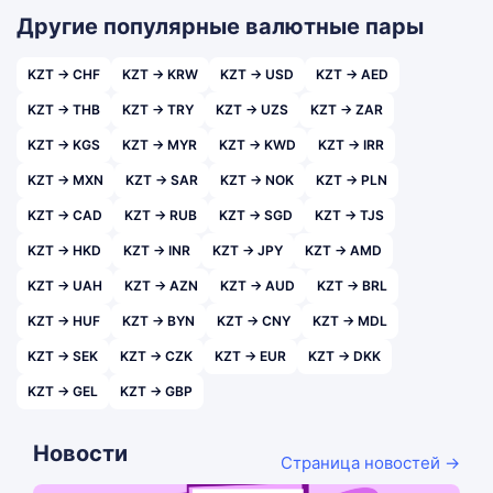
Другие популярные валютные пары
KZT → CHF
KZT → KRW
KZT → USD
KZT → AED
KZT → THB
KZT → TRY
KZT → UZS
KZT → ZAR
KZT → KGS
KZT → MYR
KZT → KWD
KZT → IRR
KZT → MXN
KZT → SAR
KZT → NOK
KZT → PLN
KZT → CAD
KZT → RUB
KZT → SGD
KZT → TJS
KZT → HKD
KZT → INR
KZT → JPY
KZT → AMD
KZT → UAH
KZT → AZN
KZT → AUD
KZT → BRL
KZT → HUF
KZT → BYN
KZT → CNY
KZT → MDL
KZT → SEK
KZT → CZK
KZT → EUR
KZT → DKK
KZT → GEL
KZT → GBP
Новости
Страница новостей →