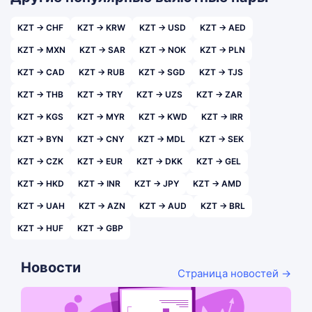
KZT → CHF
KZT → KRW
KZT → USD
KZT → AED
KZT → MXN
KZT → SAR
KZT → NOK
KZT → PLN
KZT → CAD
KZT → RUB
KZT → SGD
KZT → TJS
KZT → THB
KZT → TRY
KZT → UZS
KZT → ZAR
KZT → KGS
KZT → MYR
KZT → KWD
KZT → IRR
KZT → BYN
KZT → CNY
KZT → MDL
KZT → SEK
KZT → CZK
KZT → EUR
KZT → DKK
KZT → GEL
KZT → HKD
KZT → INR
KZT → JPY
KZT → AMD
KZT → UAH
KZT → AZN
KZT → AUD
KZT → BRL
KZT → HUF
KZT → GBP
Новости
Страница новостей →