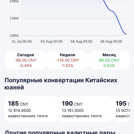
13950
13900
13850
31 Jul 00:00
02 Aug 00:00
04 Aug 00:00
06 Aug 00:00
Сегодня
Неделя
Месяц
-68.00
CNY
-176.00
CNY
86.00
CNY
-0.49%
-1.25%
0.62%
Популярные конвертации Китайских
юаней
185
190
195
CNY
CNY
CN
12 814.9500
13 161.3000
13 507.6
казахстанских тенге
казахстанских тенге
казахста
Другие популярные валютные пары