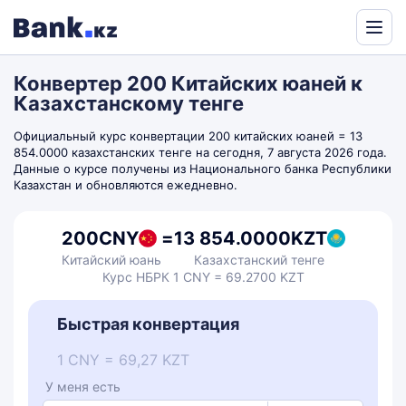
Powered
by
Конвертер 200 Китайских юаней к
Translate
Казахстанскому тенге
Официальный курс конвертации 200 китайских юаней = 13
854.0000 казахстанских тенге на сегодня, 7 августа 2026 года.
Данные о курсе получены из Национального банка Республики
Казахстан и обновляются ежедневно.
200
CNY
=
13 854.0000
KZT
Китайский юань
Казахстанский тенге
Курс НБРК 1 CNY = 69.2700 KZT
Быстрая конвертация
1 CNY = 69,27 KZT
У меня есть