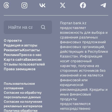
Найти
Портал bank.kz
на
предоставляет
сайте:
возможность для выбора и
сравнения различных
О проекте
финансовых предложений
Редакция и авторы
финансовых организаций,
Реквизиты
Контакты
действующих в Республике
Реклама
Пресса о нас
Казахстан. Информация
Карта сайта
Вакансии
носит справочный
Отзывы пользователей
характер, получена из
Права заемщиков
сторонних источников без
изменений и не является
финансовой или
Пользовательское
юридической
соглашение
рекомендацией. Кредиты и
Согласие на обработку
иные финансовые
персональных данных
продукты
Согласие на получение
предоставляются
рекламных материалов
непосредственно
Политика обработки