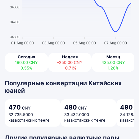
34800
34700
34600
01 Aug 00:00
03 Aug 00:00
05 Aug 00:00
07 Aug 00:00
Сегодня
Неделя
Месяц
190.00
CNY
-250.00
CNY
435.00
CNY
0.55%
-0.71%
1.26%
Популярные конвертации Китайских
юаней
470
480
490
CNY
CNY
C
32 735.5000
33 432.0000
34 128.5
казахстанских тенге
казахстанских тенге
казахста
Другие популярные валютные пары