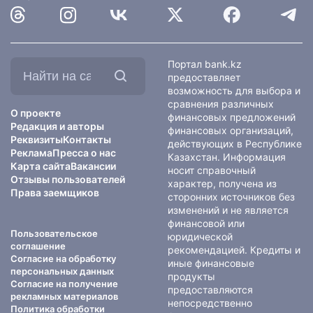
Найти
Портал bank.kz
на
предоставляет
сайте:
возможность для выбора и
сравнения различных
О проекте
финансовых предложений
Редакция и авторы
финансовых организаций,
Реквизиты
Контакты
действующих в Республике
Реклама
Пресса о нас
Казахстан. Информация
Карта сайта
Вакансии
носит справочный
Отзывы пользователей
характер, получена из
Права заемщиков
сторонних источников без
изменений и не является
финансовой или
Пользовательское
юридической
соглашение
рекомендацией. Кредиты и
Согласие на обработку
иные финансовые
персональных данных
продукты
Согласие на получение
предоставляются
рекламных материалов
непосредственно
Политика обработки