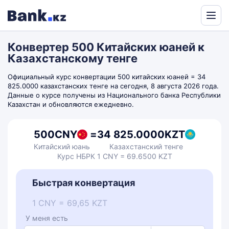
Powered
by
Конвертер 500 Китайских юаней к
Translate
Казахстанскому тенге
Официальный курс конвертации 500 китайских юаней = 34
825.0000 казахстанских тенге на сегодня, 8 августа 2026 года.
Данные о курсе получены из Национального банка Республики
Казахстан и обновляются ежедневно.
500
CNY
=
34 825.0000
KZT
Китайский юань
Казахстанский тенге
Курс НБРК 1 CNY = 69.6500 KZT
Быстрая конвертация
1 CNY = 69,65 KZT
У меня есть