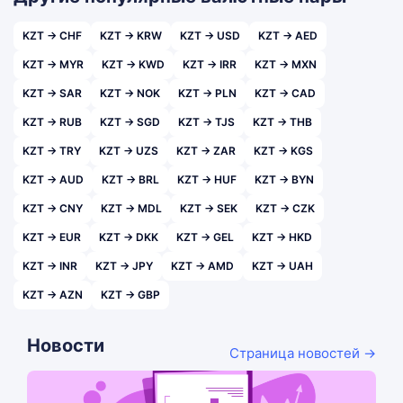
KZT → CHF
KZT → KRW
KZT → USD
KZT → AED
KZT → MYR
KZT → KWD
KZT → IRR
KZT → MXN
KZT → SAR
KZT → NOK
KZT → PLN
KZT → CAD
KZT → RUB
KZT → SGD
KZT → TJS
KZT → THB
KZT → TRY
KZT → UZS
KZT → ZAR
KZT → KGS
KZT → AUD
KZT → BRL
KZT → HUF
KZT → BYN
KZT → CNY
KZT → MDL
KZT → SEK
KZT → CZK
KZT → EUR
KZT → DKK
KZT → GEL
KZT → HKD
KZT → INR
KZT → JPY
KZT → AMD
KZT → UAH
KZT → AZN
KZT → GBP
Новости
Страница новостей →