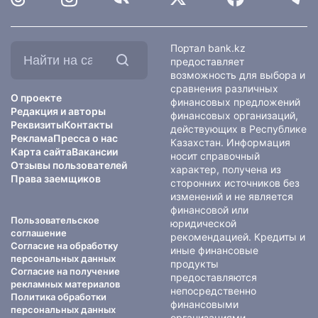
Найти
Портал bank.kz
на
предоставляет
сайте:
возможность для выбора и
сравнения различных
О проекте
финансовых предложений
Редакция и авторы
финансовых организаций,
Реквизиты
Контакты
действующих в Республике
Реклама
Пресса о нас
Казахстан. Информация
Карта сайта
Вакансии
носит справочный
Отзывы пользователей
характер, получена из
Права заемщиков
сторонних источников без
изменений и не является
финансовой или
Пользовательское
юридической
соглашение
рекомендацией. Кредиты и
Согласие на обработку
иные финансовые
персональных данных
продукты
Согласие на получение
предоставляются
рекламных материалов
непосредственно
Политика обработки
финансовыми
персональных данных
организациями.