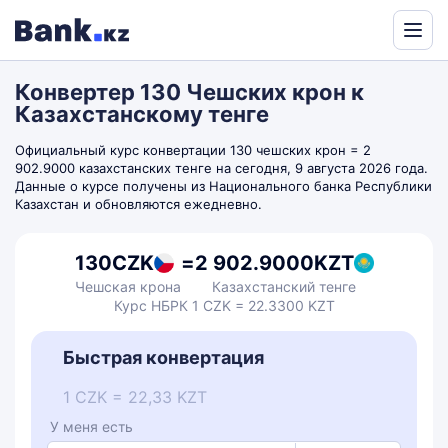
Powered
by
Конвертер 130 Чешских крон к
Translate
Казахстанскому тенге
Официальный курс конвертации 130 чешских крон = 2
902.9000 казахстанских тенге на сегодня, 9 августа 2026 года.
Данные о курсе получены из Национального банка Республики
Казахстан и обновляются ежедневно.
130
CZK
=
2 902.9000
KZT
Чешская крона
Казахстанский тенге
Курс НБРК 1 CZK = 22.3300 KZT
Быстрая конвертация
1 CZK = 22,33 KZT
У меня есть