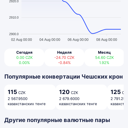
2920.0
2910.0
2900.0
02 Aug 00:00
04 Aug 00:00
06 Aug 00:00
08 Aug 00:00
Сегодня
Неделя
Месяц
0.00
CZK
-24.70
CZK
54.60
CZK
0.00%
-0.84%
1.92%
Популярные конвертации Чешских крон
115
120
125
CZK
CZK
CZ
2 567.9500
2 679.6000
2 791.25
казахстанских тенге
казахстанских тенге
казахста
Другие популярные валютные пары