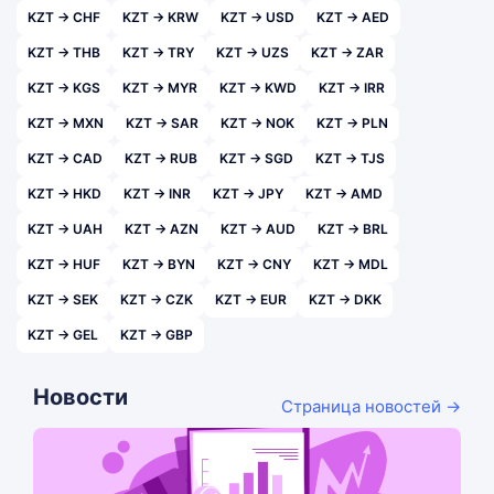
KZT → CHF
KZT → KRW
KZT → USD
KZT → AED
KZT → THB
KZT → TRY
KZT → UZS
KZT → ZAR
KZT → KGS
KZT → MYR
KZT → KWD
KZT → IRR
KZT → MXN
KZT → SAR
KZT → NOK
KZT → PLN
KZT → CAD
KZT → RUB
KZT → SGD
KZT → TJS
KZT → HKD
KZT → INR
KZT → JPY
KZT → AMD
KZT → UAH
KZT → AZN
KZT → AUD
KZT → BRL
KZT → HUF
KZT → BYN
KZT → CNY
KZT → MDL
KZT → SEK
KZT → CZK
KZT → EUR
KZT → DKK
KZT → GEL
KZT → GBP
Новости
Страница новостей →