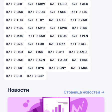
KZT → CHF
KZT → KRW
KZT → USD
KZT → AED
KZT → CAD
KZT → RUB
KZT → SGD
KZT → TJS
KZT → THB
KZT → TRY
KZT → UZS
KZT → ZAR
KZT → KGS
KZT → MYR
KZT → KWD
KZT → IRR
KZT → MXN
KZT → SAR
KZT → NOK
KZT → PLN
KZT → CZK
KZT → EUR
KZT → DKK
KZT → GEL
KZT → HKD
KZT → INR
KZT → JPY
KZT → AMD
KZT → UAH
KZT → AZN
KZT → AUD
KZT → BRL
KZT → HUF
KZT → BYN
KZT → CNY
KZT → MDL
KZT → SEK
KZT → GBP
Новости
Страница новостей →