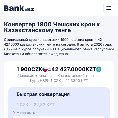
Powered
by
Конвертер 1900 Чешских крон к
Translate
Казахстанскому тенге
Официальный курс конвертации 1900 чешских крон = 42
427.0000 казахстанских тенге на сегодня, 8 августа 2026 года.
Данные о курсе получены из Национального банка Республики
Казахстан и обновляются ежедневно.
1 900
CZK
=
42 427.0000
KZT
Чешская крона
Казахстанский тенге
Курс НБРК 1 CZK = 22.3300 KZT
Быстрая конвертация
1 CZK = 22,33 KZT
У меня есть