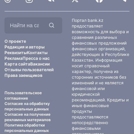
Найти
Портал bank.kz
на
предоставляет
сайте:
возможность для выбора и
сравнения различных
О проекте
финансовых предложений
Редакция и авторы
финансовых организаций,
Реквизиты
Контакты
действующих в Республике
Реклама
Пресса о нас
Казахстан. Информация
Карта сайта
Вакансии
носит справочный
Отзывы пользователей
характер, получена из
Права заемщиков
сторонних источников без
изменений и не является
финансовой или
Пользовательское
юридической
соглашение
рекомендацией. Кредиты и
Согласие на обработку
иные финансовые
персональных данных
продукты
Согласие на получение
предоставляются
рекламных материалов
непосредственно
Политика обработки
финансовыми
персональных данных
организациями.