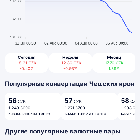
1325.00
1320.00
1315.00
31 Jul 00:00
02 Aug 00:00
04 Aug 00:00
06 Aug 00:00
Сегодня
Неделя
Месяц
-5.31
CZK
-12.39
CZK
17.70
CZK
-0.40%
-0.93%
1.36%
Популярные конвертации Чешских крон
56
57
58
CZK
CZK
CZK
1 249.3600
1 271.6700
1 293.98
казахстанских тенге
казахстанских тенге
казахста
Другие популярные валютные пары