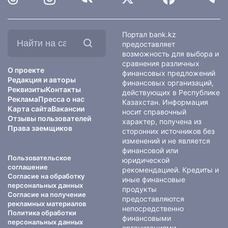
Найти
Портал bank.kz
на
предоставляет
сайте:
возможность для выбора и
сравнения различных
О проекте
финансовых предложений
Редакция и авторы
финансовых организаций,
Реквизиты
Контакты
действующих в Республике
Реклама
Пресса о нас
Казахстан. Информация
Карта сайта
Вакансии
носит справочный
Отзывы пользователей
характер, получена из
Права заемщиков
сторонних источников без
изменений и не является
финансовой или
Пользовательское
юридической
соглашение
рекомендацией. Кредиты и
Согласие на обработку
иные финансовые
персональных данных
продукты
Согласие на получение
предоставляются
рекламных материалов
непосредственно
Политика обработки
финансовыми
персональных данных
организациями.