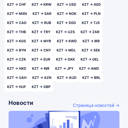
KZT → CHF
KZT → KRW
KZT → USD
KZT → AED
KZT → MXN
KZT → SAR
KZT → NOK
KZT → PLN
KZT → CAD
KZT → RUB
KZT → SGD
KZT → TJS
KZT → THB
KZT → TRY
KZT → UZS
KZT → ZAR
KZT → KGS
KZT → MYR
KZT → KWD
KZT → IRR
KZT → BYN
KZT → CNY
KZT → MDL
KZT → SEK
KZT → CZK
KZT → EUR
KZT → DKK
KZT → GEL
KZT → HKD
KZT → INR
KZT → JPY
KZT → AMD
KZT → UAH
KZT → AZN
KZT → AUD
KZT → BRL
KZT → HUF
KZT → GBP
Новости
Страница новостей →