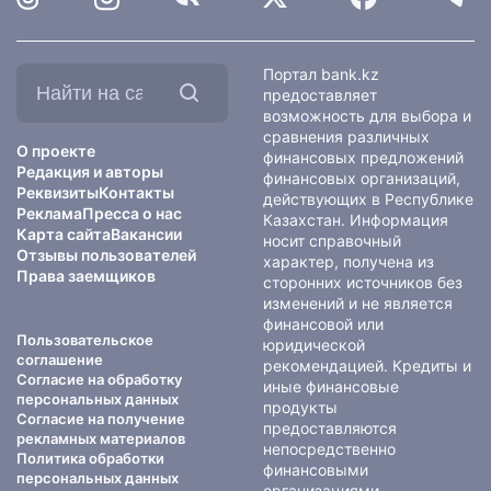
Найти
Портал bank.kz
на
предоставляет
сайте:
возможность для выбора и
сравнения различных
О проекте
финансовых предложений
Редакция и авторы
финансовых организаций,
Реквизиты
Контакты
действующих в Республике
Реклама
Пресса о нас
Казахстан. Информация
Карта сайта
Вакансии
носит справочный
Отзывы пользователей
характер, получена из
Права заемщиков
сторонних источников без
изменений и не является
финансовой или
Пользовательское
юридической
соглашение
рекомендацией. Кредиты и
Согласие на обработку
иные финансовые
персональных данных
продукты
Согласие на получение
предоставляются
рекламных материалов
непосредственно
Политика обработки
финансовыми
персональных данных
организациями.