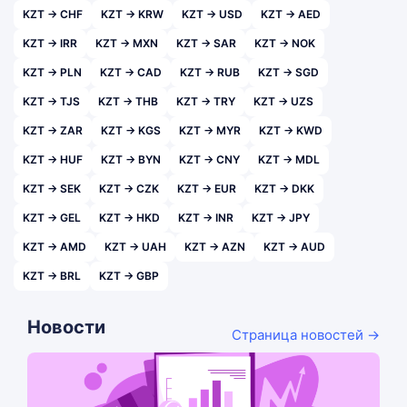
KZT → CHF
KZT → KRW
KZT → USD
KZT → AED
KZT → IRR
KZT → MXN
KZT → SAR
KZT → NOK
KZT → PLN
KZT → CAD
KZT → RUB
KZT → SGD
KZT → TJS
KZT → THB
KZT → TRY
KZT → UZS
KZT → ZAR
KZT → KGS
KZT → MYR
KZT → KWD
KZT → HUF
KZT → BYN
KZT → CNY
KZT → MDL
KZT → SEK
KZT → CZK
KZT → EUR
KZT → DKK
KZT → GEL
KZT → HKD
KZT → INR
KZT → JPY
KZT → AMD
KZT → UAH
KZT → AZN
KZT → AUD
KZT → BRL
KZT → GBP
Новости
Страница новостей →