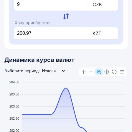
CZK
Хочу приобрести
KZT
Динамика курса валют
Выберите период:
204.00
203.50
203.00
202.50
202.00