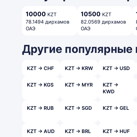
10000
10500
KZT
KZT
78.1494 дирхамов
82.0569 дирхамов
ОАЭ
ОАЭ
Другие популярные
KZT → CHF
KZT → KRW
KZT → USD
KZT → KGS
KZT → MYR
KZT →
KWD
KZT → RUB
KZT → SGD
KZT → GEL
KZT → AUD
KZT → BRL
KZT → HUF