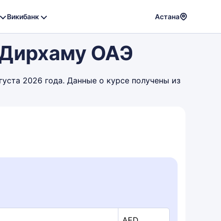
Викибанк
Астана
Powere
к Дирхаму ОАЭ
by
Translat
густа 2026 года. Данные о курсе получены из
AED