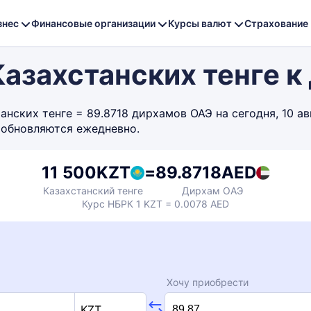
знес
Финансовые организации
Курсы валют
Страхование
Казахстанских тенге 
нских тенге = 89.8718 дирхамов ОАЭ на сегодня, 10 ав
 обновляются ежедневно.
11 500
KZT
=
89.8718
AED
Казахстанский тенге
Дирхам ОАЭ
Курс НБРК 1 KZT = 0.0078 AED
Хочу приобрести
KZT