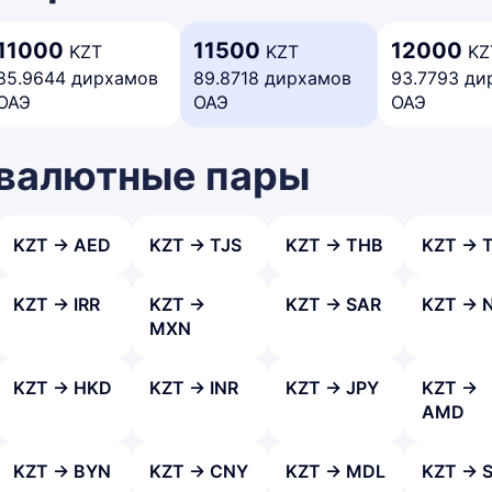
11000
11500
12000
KZT
KZT
KZ
85.9644 дирхамов
89.8718 дирхамов
93.7793 ди
ОАЭ
ОАЭ
ОАЭ
 валютные пары
KZT → AED
KZT → TJS
KZT → THB
KZT → 
KZT → IRR
KZT →
KZT → SAR
KZT → 
MXN
KZT → HKD
KZT → INR
KZT → JPY
KZT →
AMD
KZT → BYN
KZT → CNY
KZT → MDL
KZT → 