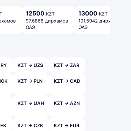
12500
13000
T
KZT
KZT
рхамов
97.6868 дирхамов
101.5942 дирхамов
ОАЭ
ОАЭ
TRY
KZT → UZS
KZT → ZAR
NOK
KZT → PLN
KZT → CAD
KZT → UAH
KZT → AZN
SEK
KZT → CZK
KZT → EUR