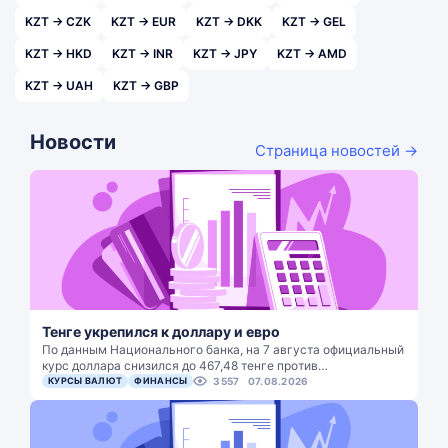
KZT → CZK
KZT → EUR
KZT → DKK
KZT → GEL
KZT → HKD
KZT → INR
KZT → JPY
KZT → AMD
KZT → UAH
KZT → GBP
Новости
Страница новостей →
Тенге укрепился к доллару и евро
По данным Национального банка, на 7 августа официальный
курс доллара снизился до 467,48 тенге против…
КУРСЫ ВАЛЮТ
ФИНАНСЫ
3557
07.08.2026