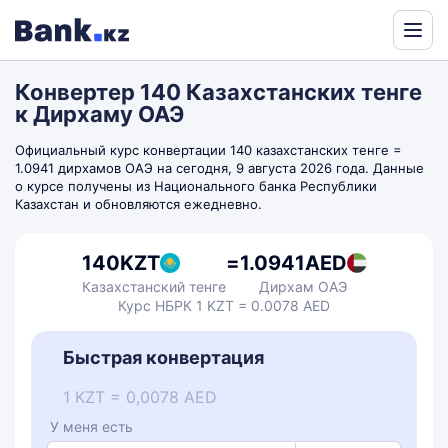
Powered
by
Конвертер 140 Казахстанских тенге
Translate
к Дирхаму ОАЭ
Официальный курс конвертации 140 казахстанских тенге =
1.0941 дирхамов ОАЭ на сегодня, 9 августа 2026 года. Данные
о курсе получены из Национального банка Республики
Казахстан и обновляются ежедневно.
140
KZT
=
1.0941
AED
Казахстанский тенге
Дирхам ОАЭ
Курс НБРК 1 KZT = 0.0078 AED
Быстрая конвертация
1 KZT = 0,0078 AED
У меня есть