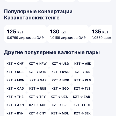
Популярные конвертации
Казахстанских тенге
125
130
135
KZT
KZT
KZT
0.9769 дирхамов ОАЭ
1.0159 дирхамов ОАЭ
1.0550 дирха
Другие популярные валютные пары
KZT → CHF
KZT → KRW
KZT → USD
KZT → AED
KZT → KGS
KZT → MYR
KZT → KWD
KZT → IRR
KZT → MXN
KZT → SAR
KZT → NOK
KZT → PLN
KZT → CAD
KZT → RUB
KZT → SGD
KZT → TJS
KZT → THB
KZT → TRY
KZT → UZS
KZT → ZAR
KZT → AZN
KZT → AUD
KZT → BRL
KZT → HUF
KZT → BYN
KZT → CNY
KZT → MDL
KZT → SEK