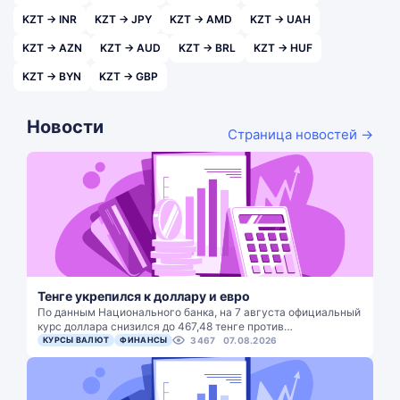
KZT → INR
KZT → JPY
KZT → AMD
KZT → UAH
KZT → AZN
KZT → AUD
KZT → BRL
KZT → HUF
KZT → BYN
KZT → GBP
Новости
Страница новостей →
Тенге укрепился к доллару и евро
По данным Национального банка, на 7 августа официальный
курс доллара снизился до 467,48 тенге против…
КУРСЫ ВАЛЮТ
ФИНАНСЫ
3467
07.08.2026