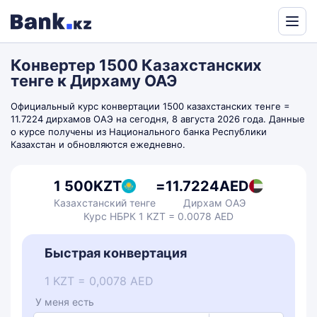
Powered
by
Конвертер 1500 Казахстанских
Translate
тенге к Дирхаму ОАЭ
Официальный курс конвертации 1500 казахстанских тенге =
11.7224 дирхамов ОАЭ на сегодня, 8 августа 2026 года. Данные
о курсе получены из Национального банка Республики
Казахстан и обновляются ежедневно.
1 500
KZT
=
11.7224
AED
Казахстанский тенге
Дирхам ОАЭ
Курс НБРК 1 KZT = 0.0078 AED
Быстрая конвертация
1 KZT = 0,0078 AED
У меня есть