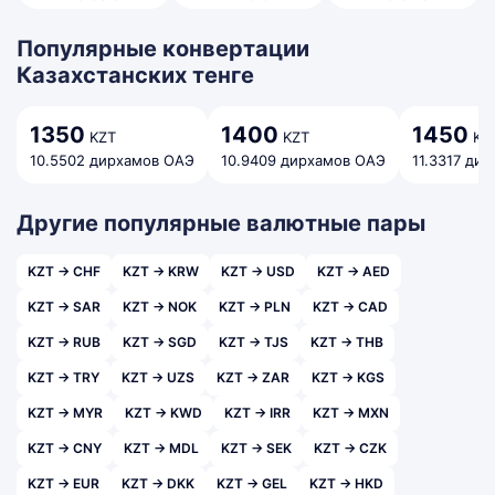
Популярные конвертации
Казахстанских тенге
1350
1400
1450
KZT
KZT
KZ
10.5502 дирхамов ОАЭ
10.9409 дирхамов ОАЭ
11.3317 ди
Другие популярные валютные пары
KZT → CHF
KZT → KRW
KZT → USD
KZT → AED
KZT → SAR
KZT → NOK
KZT → PLN
KZT → CAD
KZT → RUB
KZT → SGD
KZT → TJS
KZT → THB
KZT → TRY
KZT → UZS
KZT → ZAR
KZT → KGS
KZT → MYR
KZT → KWD
KZT → IRR
KZT → MXN
KZT → CNY
KZT → MDL
KZT → SEK
KZT → CZK
KZT → EUR
KZT → DKK
KZT → GEL
KZT → HKD