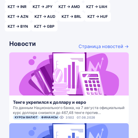
KZT → INR
KZT → JPY
KZT → AMD
KZT → UAH
KZT → AZN
KZT → AUD
KZT → BRL
KZT → HUF
KZT → BYN
KZT → GBP
Новости
Страница новостей →
Тенге укрепился к доллару и евро
По данным Национального банка, на 7 августа официальный
курс доллара снизился до 467,48 тенге против…
КУРСЫ ВАЛЮТ
ФИНАНСЫ
3502
07.08.2026