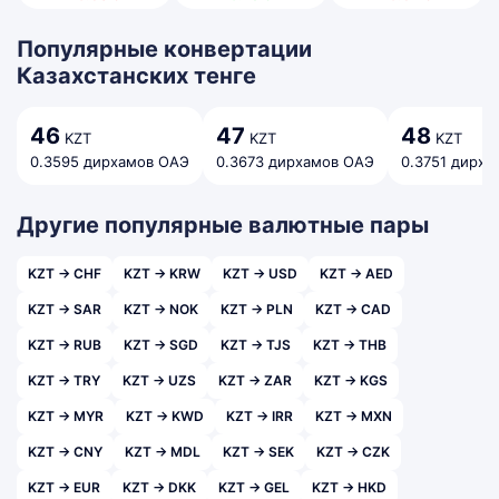
Популярные конвертации
Казахстанских тенге
46
47
48
KZT
KZT
KZT
0.3595 дирхамов ОАЭ
0.3673 дирхамов ОАЭ
0.3751 дирх
Другие популярные валютные пары
KZT → CHF
KZT → KRW
KZT → USD
KZT → AED
KZT → SAR
KZT → NOK
KZT → PLN
KZT → CAD
KZT → RUB
KZT → SGD
KZT → TJS
KZT → THB
KZT → TRY
KZT → UZS
KZT → ZAR
KZT → KGS
KZT → MYR
KZT → KWD
KZT → IRR
KZT → MXN
KZT → CNY
KZT → MDL
KZT → SEK
KZT → CZK
KZT → EUR
KZT → DKK
KZT → GEL
KZT → HKD