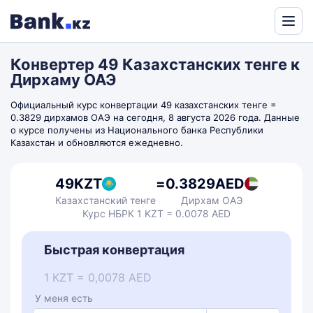
Powered
by
Конвертер 49 Казахстанских тенге к
Translate
Дирхаму ОАЭ
Официальный курс конвертации 49 казахстанских тенге =
0.3829 дирхамов ОАЭ на сегодня, 8 августа 2026 года. Данные
о курсе получены из Национального банка Республики
Казахстан и обновляются ежедневно.
49
KZT
=
0.3829
AED
Казахстанский тенге
Дирхам ОАЭ
Курс НБРК 1 KZT = 0.0078 AED
Быстрая конвертация
1 KZT = 0,0078 AED
У меня есть